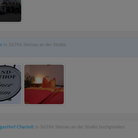
m
in 36396 Steinau an der Straße.
gasthof Charlott
in 36396 Steinau an der Straße hochgeladen.