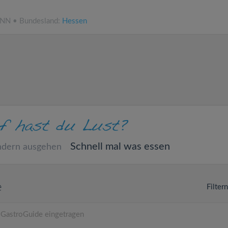
.NN • Bundesland:
Hessen
Schnell mal was essen
ndern ausgehen
e
Filter
 GastroGuide eingetragen