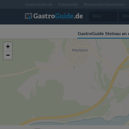
GastroGuide.de
Community
Restaurant-Gutscheine
GastroGuide Steinau an 
+
−