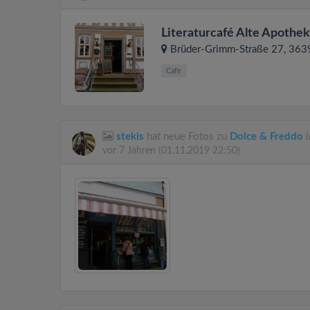
Literaturcafé Alte Apothe
Brüder-Grimm-Straße 27
, 36
Cafe
stekis
hat neue Fotos zu
Dolce & Freddo
i
vor 7 Jahren
(01.11.2019 22:50)