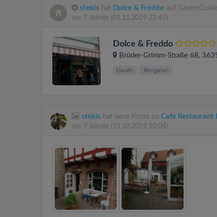
stekis
hat
Dolce & Freddo
auf GastroGuide
vor 7 Jahren
(01.11.2019 22:47)
Dolce & Freddo
Brüder-Grimm-Straße 68
, 36
Eiscafe
Biergarten
stekis
hat neue Fotos zu
Cafe Restaurant
vor 7 Jahren
(31.10.2019 10:04)