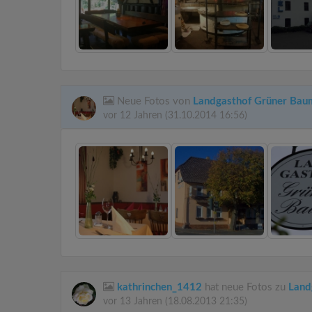
Neue Fotos von
Landgasthof Grüner Bau
vor 12 Jahren
(31.10.2014 16:56)
kathrinchen_1412
hat neue Fotos zu
Land
vor 13 Jahren
(18.08.2013 21:35)