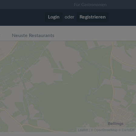
Für Gastronomen
Login
oder
Registrieren
s
Neuste Restaurants
Leaflet
| ©
OpenStreetMap
©
CartoDB