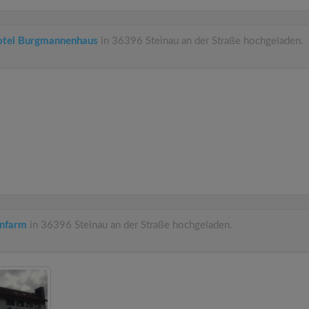
otel Burgmannenhaus
in 36396 Steinau an der Straße hochgeladen.
nfarm
in 36396 Steinau an der Straße hochgeladen.