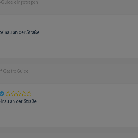
oGuide eingetragen
teinau an der Straße
auf GastroGuide
einau an der Straße