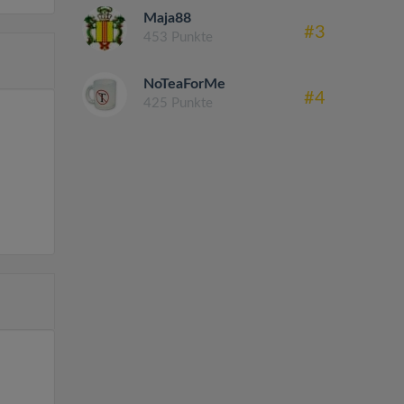
Maja88
#3
453 Punkte
NoTeaForMe
#4
425 Punkte