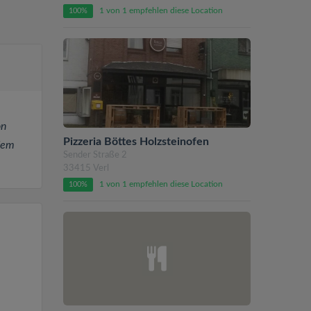
1 von 1 empfehlen diese Location
100%
on
Pizzeria Böttes Holzsteinofen
dem
Sender Straße 2
33415 Verl
1 von 1 empfehlen diese Location
100%