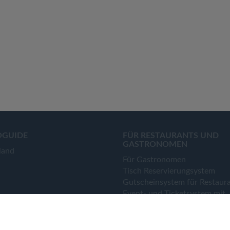
OGUIDE
FÜR RESTAURANTS UND
GASTRONOMEN
land
Für Gastronomen
Tisch Reservierungsystem
Gutscheinsystem für Restaur
Event- und Ticketsystem mit
Ticketverkauf
Bestellsystem Lieferung und
TakeAway