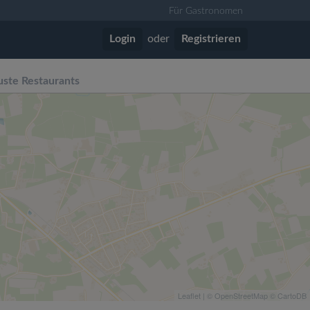
Für Gastronomen
Login
oder
Registrieren
ste Restaurants
Leaflet
| ©
OpenStreetMap
©
CartoDB