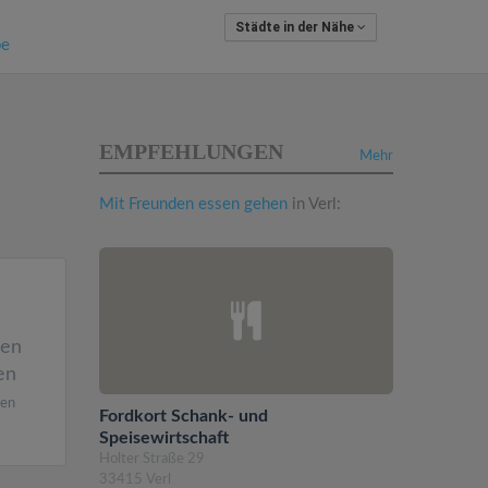
Städte in der Nähe
pe
EMPFEHLUNGEN
Mehr
Mit Freunden essen gehen
in Verl:
den
en
ren
Fordkort Schank- und
Speisewirtschaft
Holter Straße 29
33415 Verl