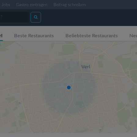
Jobs
Gastro eintragen
Beitrag schreiben
rl
Beste Restaurants
Beliebteste Restaurants
Neu