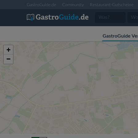
GastroGuide.de
Community
Restaurant-Gutscheine
GastroGuide Ve
+
−