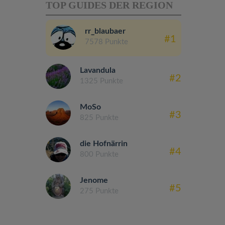
TOP GUIDES DER REGION
rr_blaubaer
#1
7578 Punkte
Lavandula
#2
1325 Punkte
MoSo
#3
825 Punkte
die Hofnärrin
#4
800 Punkte
Jenome
#5
275 Punkte