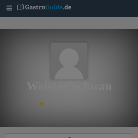
T
o
g
g
l
Weisser Schwan
e
aus Hamburg
Platz #575 • 1,223 Punkte
n
a