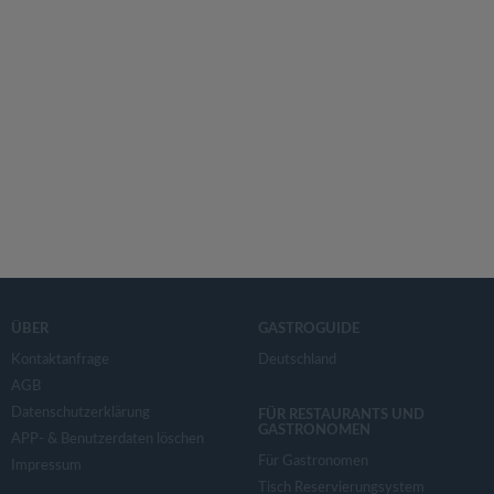
ÜBER
GASTROGUIDE
Kontaktanfrage
Deutschland
AGB
Datenschutzerklärung
FÜR RESTAURANTS UND
GASTRONOMEN
APP- & Benutzerdaten löschen
Für Gastronomen
Impressum
Tisch Reservierungsystem