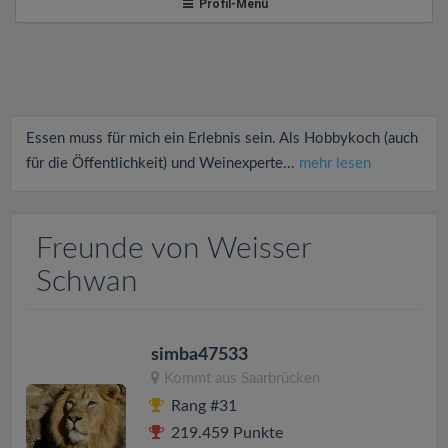
v
Profil-Menü
i
g
Essen muss für mich ein Erlebnis sein. Als Hobbykoch (auch
a
für die Öffentlichkeit) und Weinexperte...
mehr lesen
t
Freunde von Weisser
i
Schwan
o
simba47533
n
Kommt aus
Saarbrücken
Rang #31
219.459 Punkte