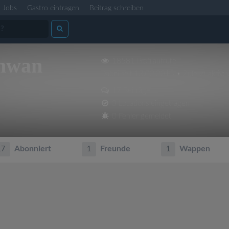
Jobs
Gastro eintragen
Beitrag schreiben
chwan
18581 Profilaufrufe
Dabei seit 13.02.2015 • Zuletzt aktiv: 
17 Beiträge
3 Locations eingetragen
0 Fehler gemeldet
Abonniert
Freunde
Wappen
17
1
1