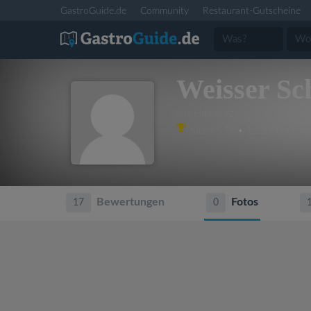
GastroGuide.de
Community
Restaurant-Gutscheine
Weisser S
aus Hamburg
Platz #575 • 1,223 Punkte
Bewertungen
Fotos
17
0