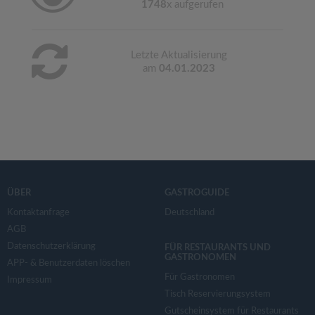
1748
x aufgerufen
Letzte Aktualisierung
am
04.01.2023
ÜBER
GASTROGUIDE
Kontaktanfrage
Deutschland
AGB
Datenschutzerklärung
FÜR RESTAURANTS UND
GASTRONOMEN
APP- & Benutzerdaten löschen
Für Gastronomen
Impressum
Tisch Reservierungsystem
Gutscheinsystem für Restaurants