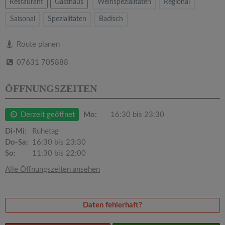
v
Restaurant
Gasthaus
Weinspezialitäten
Regional
Saisonal
Spezialitäten
Badisch
i
Route planen
g
07631 705888
a
ÖFFNUNGSZEITEN
t
Derzeit geöffnet
Mo:
16:30 bis 23:30
Di-Mi:
Ruhetag
i
Do-Sa:
16:30 bis 23:30
So:
11:30 bis 22:00
o
Alle Öffnungszeiten ansehen
n
Daten fehlerhaft?