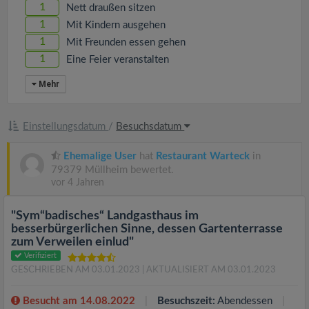
1
Nett draußen sitzen
1
Mit Kindern ausgehen
1
Mit Freunden essen gehen
1
Eine Feier veranstalten
Mehr
Einstellungsdatum
/
Besuchsdatum
Ehemalige User
hat
Restaurant Warteck
in
79379 Müllheim bewertet.
vor 4 Jahren
"Sym“badisches“ Landgasthaus im
besserbürgerlichen Sinne, dessen Gartenterrasse
zum Verweilen einlud"
Verifiziert
GESCHRIEBEN AM 03.01.2023
| AKTUALISIERT AM 03.01.2023
Besucht am 14.08.2022
Besuchszeit:
Abendessen