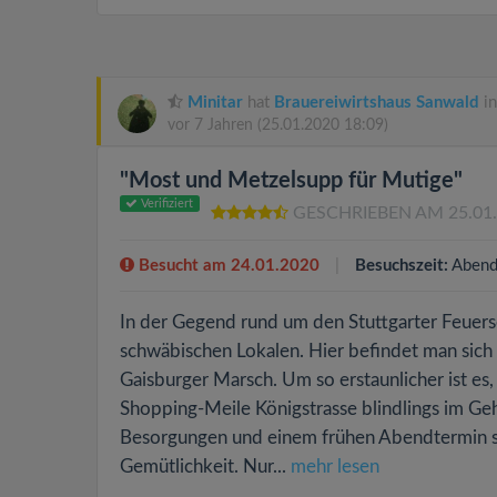
Minitar
hat
Brauereiwirtshaus Sanwald
in
vor 7 Jahren
(25.01.2020 18:09)
"Most und Metzelsupp für Mutige"
Verifiziert
GESCHRIEBEN AM 25.01
Besucht am 24.01.2020
Besuchszeit:
Abend
In der Gegend rund um den Stuttgarter Feuers
schwäbischen Lokalen. Hier befindet man sich
Gaisburger Marsch. Um so erstaunlicher ist es,
Shopping-Meile Königstrasse blindlings im Geh
Besorgungen und einem frühen Abendtermin ste
Gemütlichkeit. Nur...
mehr lesen