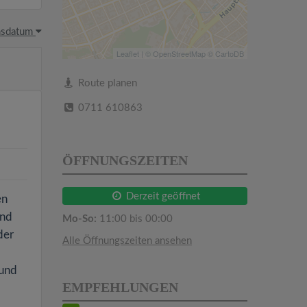
hsdatum
Leaflet
| ©
OpenStreetMap
©
CartoDB
Route planen
0711 610863
ÖFFNUNGSZEITEN
Derzeit geöffnet
en
und
Mo-So:
11:00 bis 00:00
der
Alle Öffnungszeiten ansehen
 und
EMPFEHLUNGEN