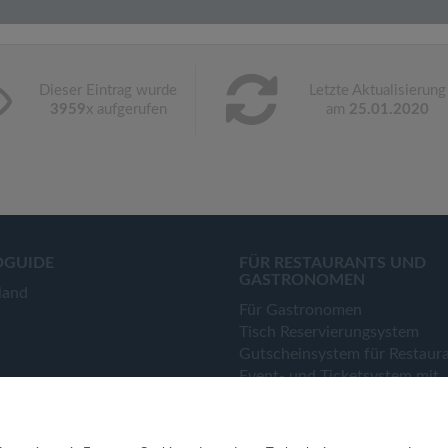
Dieser Eintrag wurde
Letzte Aktualisierung
3959
x aufgerufen
am
25.01.2020
OGUIDE
FÜR RESTAURANTS UND
GASTRONOMEN
land
Für Gastronomen
Tisch Reservierungsystem
Gutscheinsystem für Restaur
Event- und Ticketsystem mit
Ticketverkauf
Bestellsystem Lieferung und
TakeAway