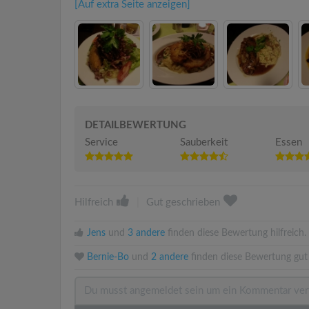
[Auf extra Seite anzeigen]
DETAILBEWERTUNG
Service
Sauberkeit
Essen
Hilfreich
|
Gut geschrieben
Jens
und
3 andere
finden diese Bewertung hilfreich.
Bernie-Bo
und
2 andere
finden diese Bewertung gut