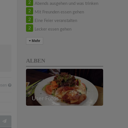
2
Abends ausgehen und was trinken
2
Mit Freunden essen gehen
2
Eine Feier veranstalten
2
Lecker essen gehen
Mehr
ALBEN
esen
User Fotos