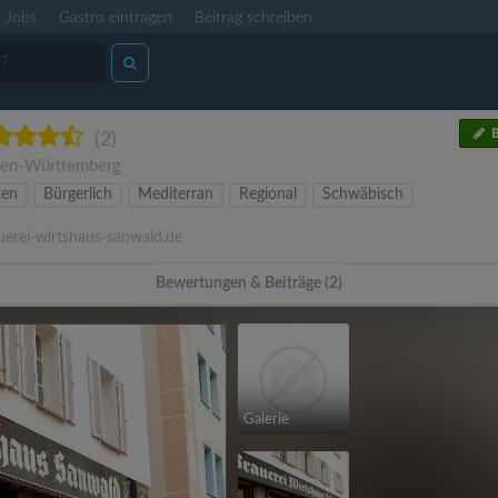
Jobs
Gastro eintragen
Beitrag schreiben
B
(2)
en-Württemberg
ten
Bürgerlich
Mediterran
Regional
Schwäbisch
rei-wirtshaus-sanwald.de
Bewertungen & Beiträge (2)
Galerie