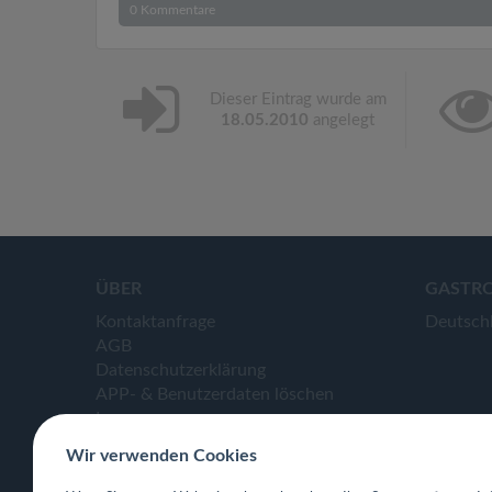
0
Kommentare
Dieser Eintrag wurde am
18.05.2010
angelegt
ÜBER
GASTR
Kontaktanfrage
Deutsch
AGB
Datenschutzerklärung
APP- & Benutzerdaten löschen
Impressum
Wir verwenden Cookies