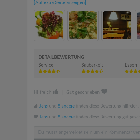
[Auf extra Seite anzeigen]
DETAILBEWERTUNG
Service
Sauberkeit
Essen
Hilfreich
|
Gut geschrieben
Jens
und
8 andere
finden diese Bewertung hilfreich.
Jens
und
8 andere
finden diese Bewertung gut gesch