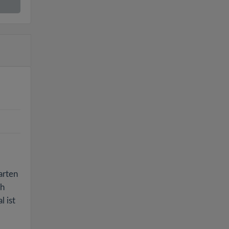
arten
ch
l ist