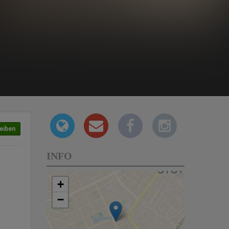
eiben
INFO
+
−