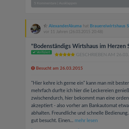
5
Kommentare
|
Ausklappen
AlexanderAkuma
hat
Brauereiwirtshaus 
vor 11 Jahren
(26.03.2015 20:48)
"Bodenständigs Wirtshaus im Herzen S
Verifiziert
GESCHRIEBEN AM 26.03
Besucht am 26.03.2015
"Hier kehre ich gerne ein" kann man mit best
mehrfach durfte ich hier die Leckereien genie
zwischendurch, hier bekommt man eine ordentli
akzeptiert - also vorher am Bankautomat etw
abhalten. Freundliche und schnelle Bedienung. 
gut besucht. Einen...
mehr lesen