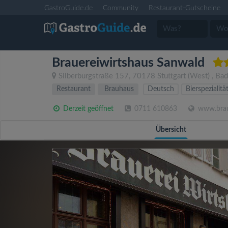
GastroGuide.de
Community
Restaurant-Gutscheine
Brauereiwirtshaus Sanwald
Silberburgstraße 157
,
70178
Stuttgart
(West)
,
Bad
Restaurant
Brauhaus
Deutsch
Bierspezialitä
Derzeit geöffnet
0711 610863
www.braue
Übersicht