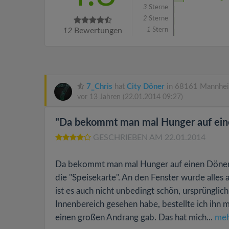
3
Sterne
2
Sterne
12
Bewertungen
1
Stern
7_Chris
hat
City Döner
in 68161 Mannhei
vor 13 Jahren
(22.01.2014 09:27)
"Da bekommt man mal Hunger auf eine
GESCHRIEBEN AM 22.01.2014
Da bekommt man mal Hunger auf einen Döner un
die ''Speisekarte''. An den Fenster wurde alles 
ist es auch nicht unbedingt schön, ursprünglic
Innenbereich gesehen habe, bestellte ich ihn
einen großen Andrang gab. Das hat mich...
meh