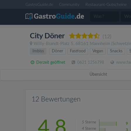
GastroGuide.de
Community
Restaurant-Gutscheine
City Döner
(12)
Willy-Brandt-Platz 5
,
68161
Mannheim
(Schwetzin
Imbiss
Döner
Fastfood
Vegan
Snacks
Derzeit geöffnet
0621 1256798
www.fac
Übersicht
12 Bewertungen
4.8
5
Sterne
9
4
Sterne
3