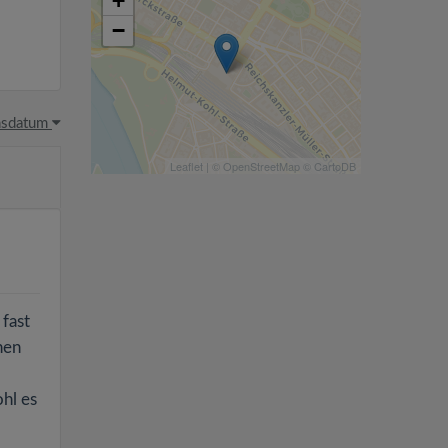
+
−
hsdatum
Leaflet
| ©
OpenStreetMap
©
CartoDB
fast
nen
hl es