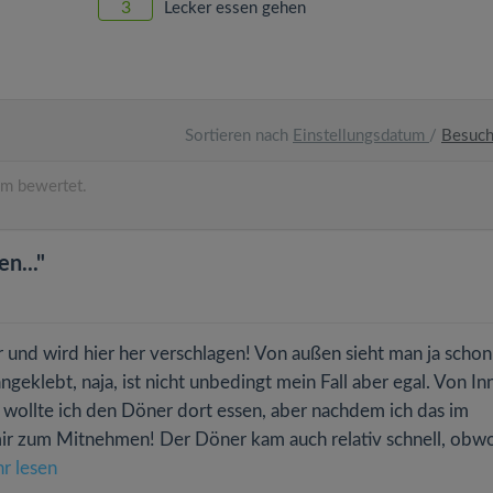
3
Lecker essen gehen
Sortieren nach
Einstellungsdatum
/
Besuc
m bewertet.
n..."
d wird hier her verschlagen! Von außen sieht man ja schon 
angeklebt, naja, ist nicht unbedingt mein Fall aber egal. Von In
h wollte ich den Döner dort essen, aber nachdem ich das im
 mir zum Mitnehmen! Der Döner kam auch relativ schnell, obwo
r lesen