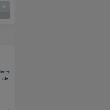
tarier
en der