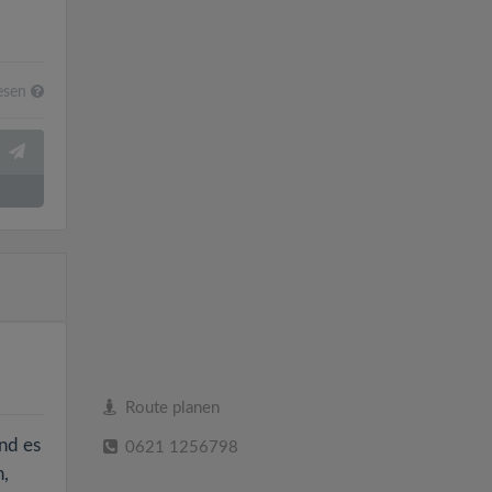
esen
Route planen
nd es
0621 1256798
n,