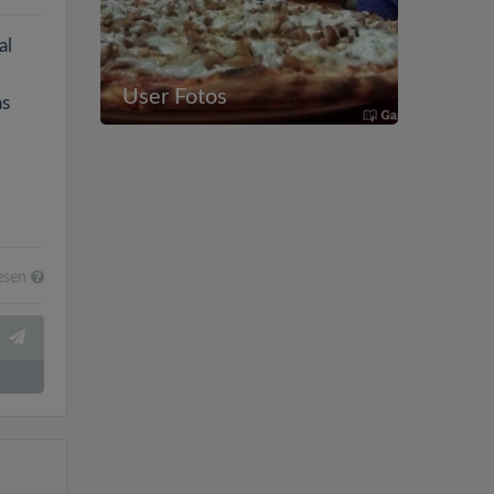
al
User Fotos
as
esen