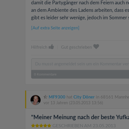
damit die Partygänger nach dem Feiern auch
an dem Ambiente des Ladens arbeiten, dass es
gibt es leider sehr wenige, jedoch im Sommer 
[Auf extra Seite anzeigen]
Hilfreich
|
Gut geschrieben
0
Kommentare
MF9300
hat
City Döner
in 68161 Mannhe
vor 13 Jahren
(23.05.2013 13:56)
"Meiner Meinung nach der beste Yufka.
GESCHRIEBEN AM 23.05.2013