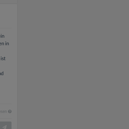
in
en in
ist
nd
esen