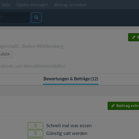
Jobs
Gastro eintragen
Beitrag schreiben
B
gerstadt)
,
Baden-Württemberg
Salate
ebook.com/einmaldoenermitalles/
Bewertungen & Beiträge (12)
Beitrag schr
5
Schnell mal was essen
5
Günstig satt werden