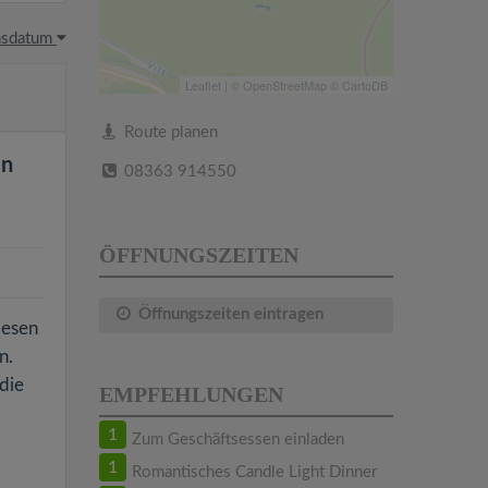
hsdatum
Leaflet
| ©
OpenStreetMap
©
CartoDB
Route planen
en
08363 914550
ÖFFNUNGSZEITEN
Öffnungszeiten eintragen
iesen
n.
 die
EMPFEHLUNGEN
1
Zum Geschäftsessen einladen
1
Romantisches Candle Light Dinner