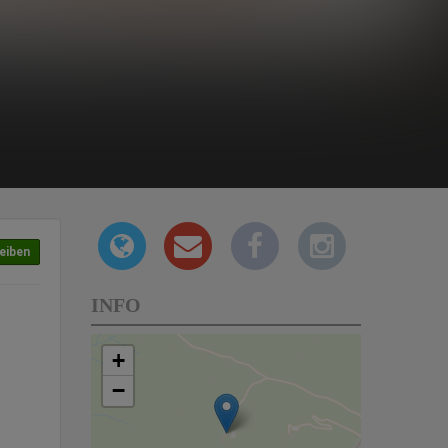
eiben
INFO
+
−