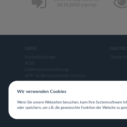
20.10.2010
angelegt
ÜBER
GASTR
Kontaktanfrage
Deutsch
AGB
Datenschutzerklärung
APP- & Benutzerdaten löschen
Impressum
Wir verwenden Cookies
Wenn Sie unsere Webseiten besuchen, kann Ihre Systemsoftware Inf
oder speichern, um z.B. die gewünschte Funktion der Website zu gew