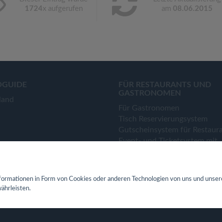
1724
x aufgerufen
am
08.06.2015
OGUIDE
FÜR RESTAURANTS UND
GASTRONOMEN
land
Für Gastronomen
Tisch Reservierungsystem
Gutscheinsystem für Restaur
Event- und Ticketsystem mit
Ticketverkauf
Bestellsystem Lieferung und
TakeAway
ormationen in Form von Cookies oder anderen Technologien von uns und unser
Webseiten für Restaurant
ährleisten.
Eigene App für Restaurant