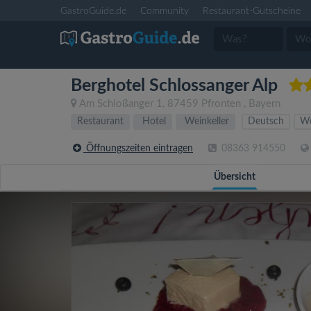
GastroGuide.de
Community
Restaurant-Gutscheine
Berghotel Schlossanger Alp
Am Schloßanger 1
,
87459
Pfronten
,
Bayern
Restaurant
Hotel
Weinkeller
Deutsch
We
Öffnungszeiten eintragen
08363 914550
Übersicht