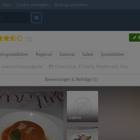
Jobs
Gastro eintragen
Beitrag schreiben
B
(1)
inspezialitäten
Regional
Saisonal
Salate
Spezialitäten
www.schlossanger.de
DinersClub, ECKarte, Mastercard, Visa
Bewertungen & Beiträge (1)
Galerie