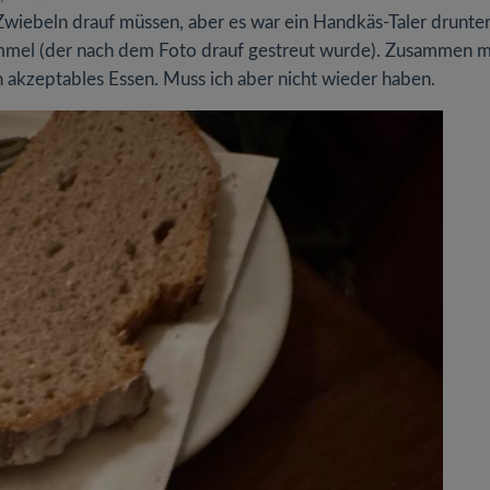
le Zwiebeln drauf müssen, aber es war ein Handkäs-Taler drunter
ümmel (der nach dem Foto drauf gestreut wurde). Zusammen m
n akzeptables Essen. Muss ich aber nicht wieder haben.