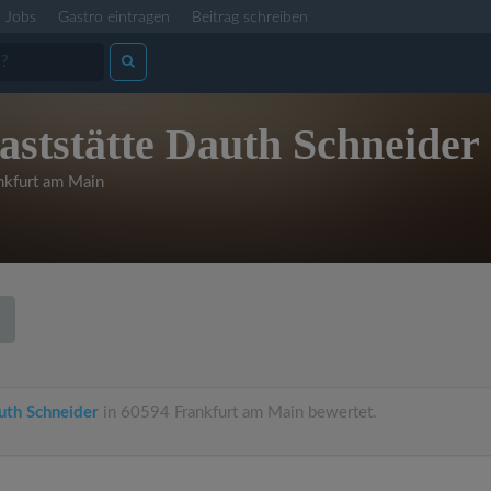
Jobs
Gastro eintragen
Beitrag schreiben
aststätte Dauth Schneider
nkfurt am Main
uth Schneider
in 60594 Frankfurt am Main bewertet.