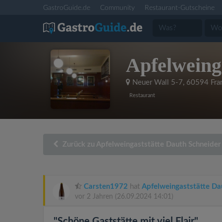
GastroGuide.de
Community
Restaurant-Gutscheine
Apfelweing
Neuer Wall 5-7
,
60594 Fra
Restaurant
Zurück zu Apfelweingaststätte Dauth Schneider
Carsten1972
hat
Apfelweingaststätte Da
vor 2 Jahren
(26.09.2024 14:01)
"Schöne Gaststätte mit viel Flair"