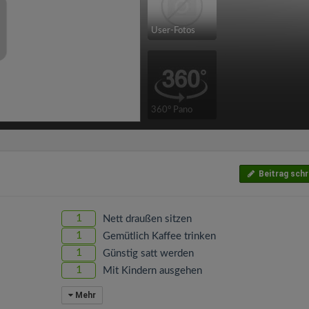
User-Fotos
360° Pano
Beitrag schr
1
Nett draußen sitzen
1
Gemütlich Kaffee trinken
1
Günstig satt werden
1
Mit Kindern ausgehen
Mehr