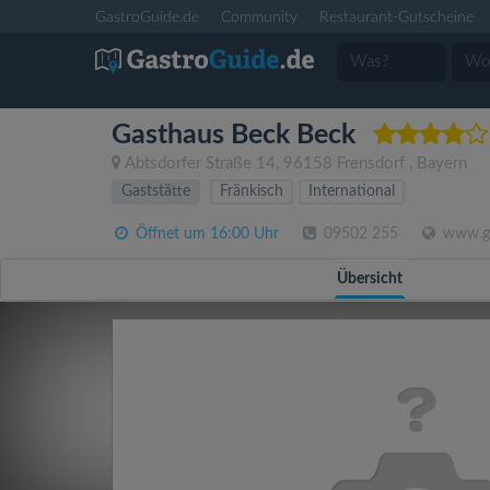
GastroGuide.de
Community
Restaurant-Gutscheine
Gasthaus Beck Beck
Abtsdorfer Straße 14
,
96158
Frensdorf
,
Bayern
Gaststätte
Fränkisch
International
Öffnet um 16:00 Uhr
09502 255
www.ga
Übersicht