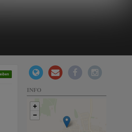
eiben
INFO
+
−