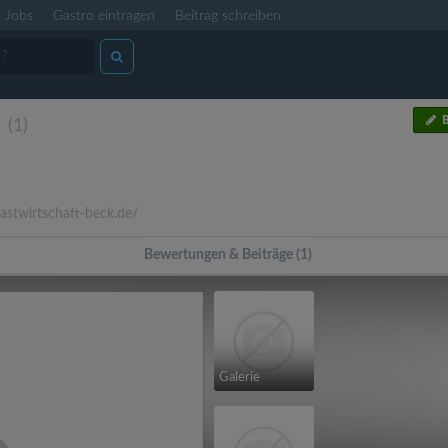
Jobs
Gastro eintragen
Beitrag schreiben
B
(1)
stwirtschaft-beck.de/
Bewertungen & Beiträge (1)
Galerie