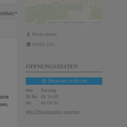
hsdatum
Leaflet
| ©
OpenStreetMap
©
CartoDB
Route planen
09502 255
ÖFFNUNGSZEITEN
Öffnet um 16:00 Uhr
Mo:
Ruhetag
nicht
Di-Sa:
Ab 16:00
So:
Ab 09:30
sen,
Alle Öffnungszeiten ansehen