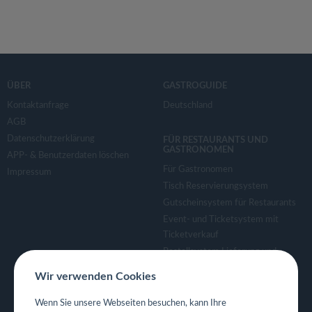
ÜBER
GASTROGUIDE
Kontaktanfrage
Deutschland
AGB
Datenschutzerklärung
FÜR RESTAURANTS UND
GASTRONOMEN
APP- & Benutzerdaten löschen
Für Gastronomen
Impressum
Tisch Reservierungsystem
Gutscheinsystem für Restaurants
Event- und Ticketsystem mit
Ticketverkauf
Bestellsystem Lieferung und
TakeAway
Wir verwenden Cookies
Webseiten für Restaurant
Eigene App für Restaurant
Wenn Sie unsere Webseiten besuchen, kann Ihre