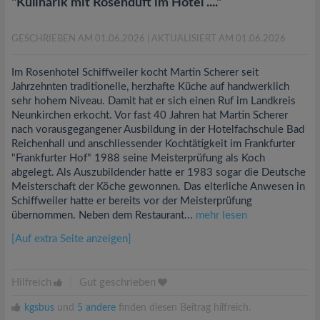
"Kulinarik mit Rosenduft im Hotel ...."
GESCHRIEBEN AM 01.06.2026
| AKTUALISIERT AM 01.06.2026
Im Rosenhotel Schiffweiler kocht Martin Scherer seit
Jahrzehnten traditionelle, herzhafte Küche auf handwerklich
sehr hohem Niveau. Damit hat er sich einen Ruf im Landkreis
Neunkirchen erkocht. Vor fast 40 Jahren hat Martin Scherer
nach vorausgegangener Ausbildung in der Hotelfachschule Bad
Reichenhall und anschliessender Kochtätigkeit im Frankfurter
"Frankfurter Hof" 1988 seine Meisterprüfung als Koch
abgelegt. Als Auszubildender hatte er 1983 sogar die Deutsche
Meisterschaft der Köche gewonnen. Das elterliche Anwesen in
Schiffweiler hatte er bereits vor der Meisterprüfung
übernommen. Neben dem Restaurant...
mehr lesen
[Auf extra Seite anzeigen]
Hilfreich
|
Gut geschrieben
kgsbus
und
5 andere
finden diesen Beitrag hilfreich.