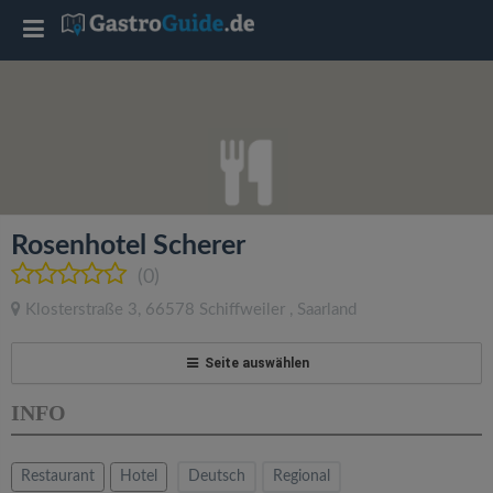
T
o
g
g
Rosenhotel Scherer
l
(0)
Klosterstraße 3
,
66578
Schiffweiler
,
Saarland
e
Seite auswählen
n
INFO
a
Restaurant
Hotel
Deutsch
Regional