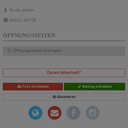
v
Route planen
i
06821 69738
g
ÖFFNUNGSZEITEN
a
Öffnungszeiten eintragen
t
Daten fehlerhaft?
i
Foto hochladen
Beitrag schreiben
o
Abonnieren
n