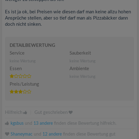
Es ist ja ok, bei Preisen wie diesen darf man keine allzu hohen
Ansprüche stellen, aber so tief darf man als Pizzabäcker dann
doch nicht sinken.
DETAILBEWERTUNG
Service
Sauberkeit
keine Wertung
keine Wertung
Essen
Ambiente
keine Wertung
Preis/Leistung
Hilfreich
|
Gut geschrieben
kgsbus
und
13 andere
finden diese Bewertung hilfreich.
Shaneymac
und
12 andere
finden diese Bewertung gut