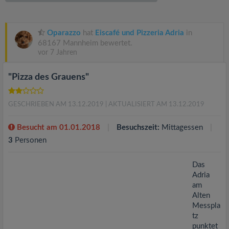
v
i
Oparazzo
hat
Eiscafé und Pizzeria Adria
in
68167 Mannheim bewertet.
vor 7 Jahren
g
"Pizza des Grauens"
a
GESCHRIEBEN AM 13.12.2019
| AKTUALISIERT AM 13.12.2019
t
Besucht am 01.01.2018
Besuchszeit:
Mittagessen
i
3
Personen
o
Das
Adria
am
n
Alten
Messpla
tz
punktet