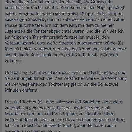
einem dieser Container, die der einschlägige Großhandel
bereithält für Köche, die ihre Berufsehre an den Nagel gehängt
haben. Eingebettet waren sie in große Mengen einer fettigen,
käseartigen Substanz, die im Laufe des Verzehrs zu einer zähen
Masse durchhärtete, ähnlich dem Kitt, mit dem zu meiner
Jugendzeit die Fenster abgedichtet waren, und die mir, wie ich
am folgenden Tag schmerzhaft feststellen musste, den
Verdauungstrakt über weite Strecken zubetonieren würde. (Es
täte mich nicht wundern, wenn bei der kommendes Jahr wieder
anstehenden Koloskopie noch petrifizierte Reste gefunden
würden.)
Und das lag nicht etwa daran, dass zwischen Fertigstellung und
Verzehr ungebührlich viel Zeit verstrichen wäre – die Wohnung
meiner wegziehenden Tochter lag gleich um die Ecke, zwei
Minuten entfernt.
Frau und Tochter (die eine hatte was mit Sardellen, die andere
vegetarisch) ging es etwas besser, indem sie weder mit
Meeresfrüchten noch mit Verstopfung zu kämpfen hatten,
vielleicht deshalb, weil sie ihre Pizza nicht aufgegessen hatten.
Ich schon (deshalb der zweite Punkt), aber die hatten auch
weniger zu schleppen als ich.