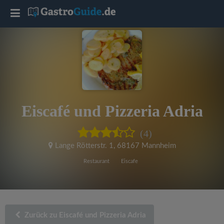
T
o
g
g
Eiscafé und Pizzeria Adria
l
(4)
e
Lange Rötterstr. 1
,
68167 Mannheim
Restaurant
Eiscafe
n
a
Zurück zu Eiscafé und Pizzeria Adria