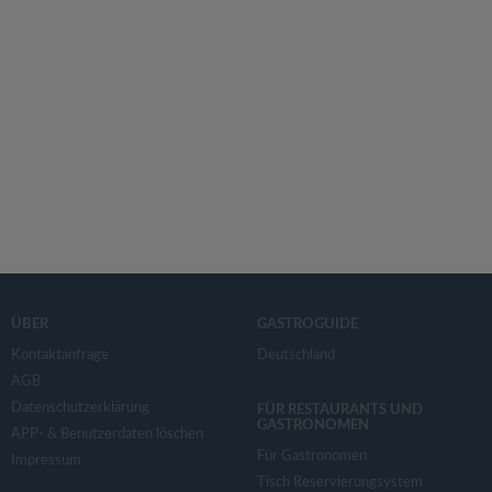
ÜBER
GASTROGUIDE
Kontaktanfrage
Deutschland
AGB
Datenschutzerklärung
FÜR RESTAURANTS UND
GASTRONOMEN
APP- & Benutzerdaten löschen
Für Gastronomen
Impressum
Tisch Reservierungsystem