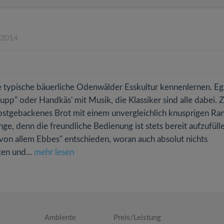
.2014
e typische bäuerliche Odenwälder Esskultur kennenlernen. Eg
p" oder Handkäs' mit Musik, die Klassiker sind alle dabei. 
lbstgebackenes Brot mit einem unvergleichlich knusprigen Ra
e, denn die freundliche Bedienung ist stets bereit aufzufüll
 "von allem Ebbes" entschieden, woran auch absolut nichts
en und...
mehr lesen
Ambiente
Preis/Leistung