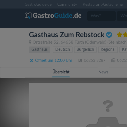
GastroGuide.de
Community
Restaurant-Gutscheine
Gasthaus Zum Rebstock
Ortsstraße 52
,
64658
Fürth (Odenwald)
(Steinbach
Gasthaus
Deutsch
Bürgerlich
Regional
Ka
Öffnet um 12:00 Uhr
06253 3287
0625
Übersicht
News