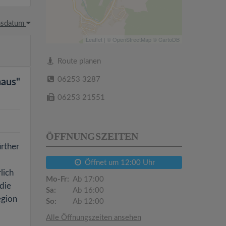
hsdatum
Leaflet
| ©
OpenStreetMap
©
CartoDB
Route planen
06253 3287
haus"
06253 21551
ÖFFNUNGSZEITEN
rther
Öffnet um 12:00 Uhr
lich
Mo-Fr:
Ab 17:00
die
Sa:
Ab 16:00
egion
So:
Ab 12:00
Alle Öffnungszeiten ansehen