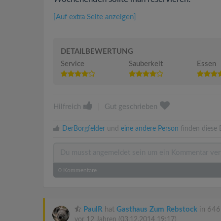
[Auf extra Seite anzeigen]
DETAILBEWERTUNG
Service
Sauberkeit
Essen
Hilfreich
|
Gut geschrieben
DerBorgfelder
und
eine andere Person
finden diese 
0
Kommentare
PaulR
hat
Gasthaus Zum Rebstock
in 646
vor 12 Jahren
(03.12.2014 19:17)