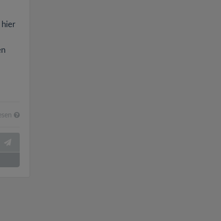
 hier
en
esen