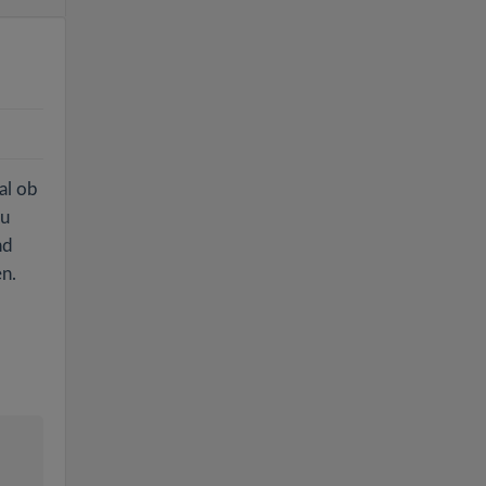
al ob
Zu
nd
en.