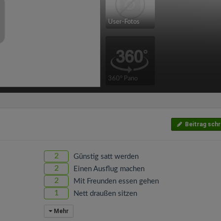
User-Fotos
360° Pano
Beitrag schr
2
Günstig satt werden
2
Einen Ausflug machen
2
Mit Freunden essen gehen
1
Nett draußen sitzen
Mehr