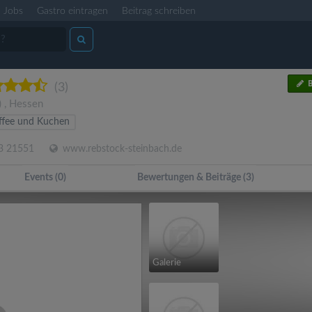
Jobs
Gastro eintragen
Beitrag schreiben
B
(3)
)
,
Hessen
ffee und Kuchen
3 21551
www.rebstock-steinbach.de
Events (0)
Bewertungen & Beiträge (3)
Galerie