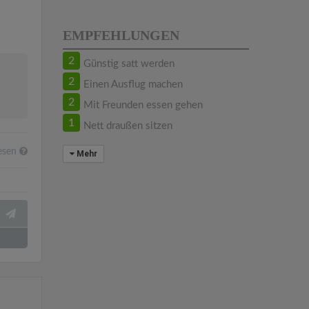
EMPFEHLUNGEN
2
Günstig satt werden
2
Einen Ausflug machen
2
Mit Freunden essen gehen
1
Nett draußen sitzen
esen
Mehr