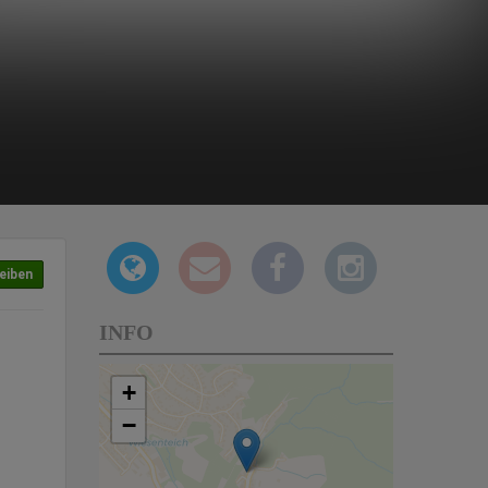
eiben
INFO
+
−