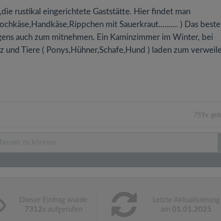
die rustikal eingerichtete Gaststätte. Hier findet man
hkäse,Handkäse,Rippchen mit Sauerkraut.......... ) Das beste
igens auch zum mitnehmen. Ein Kaminzimmer im Winter, bei
tz und Tiere ( Ponys,Hühner,Schafe,Hund ) laden zum verweil
759x gel
Dieser Eintrag wurde
Letzte Aktualisierung
7312
x aufgerufen
am
01.01.2025