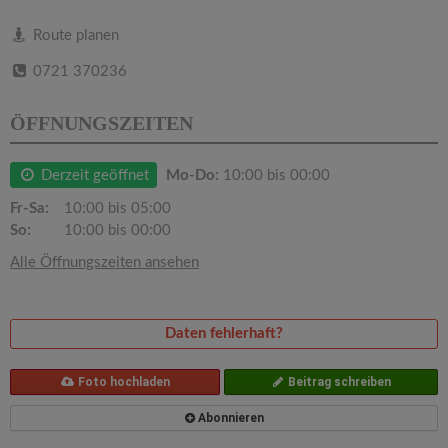
v
Route planen
i
0721 370236
g
ÖFFNUNGSZEITEN
a
Derzeit geöffnet
Mo-Do:
10:00 bis 00:00
Fr-Sa:
10:00 bis 05:00
t
So:
10:00 bis 00:00
Alle Öffnungszeiten ansehen
i
o
Daten fehlerhaft?
n
Foto hochladen
Beitrag schreiben
Abonnieren