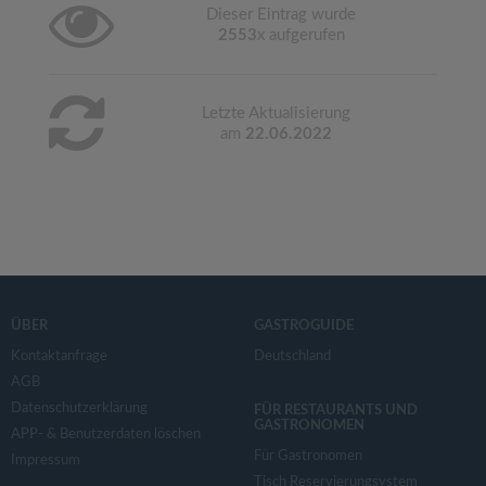
Dieser Eintrag wurde
2553
x aufgerufen
Letzte Aktualisierung
am
22.06.2022
ÜBER
GASTROGUIDE
Kontaktanfrage
Deutschland
AGB
Datenschutzerklärung
FÜR RESTAURANTS UND
GASTRONOMEN
APP- & Benutzerdaten löschen
Für Gastronomen
Impressum
Tisch Reservierungsystem