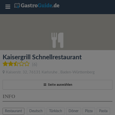
T
o
g
g
Kaisergrill Schnellrestaurant
l
(6)
Kaiserstr. 32
,
76131
Karlsruhe
,
Baden-Württemberg
e
Seite auswählen
n
INFO
a
Restaurant
Deutsch
Türkisch
Döner
Pizza
Pasta