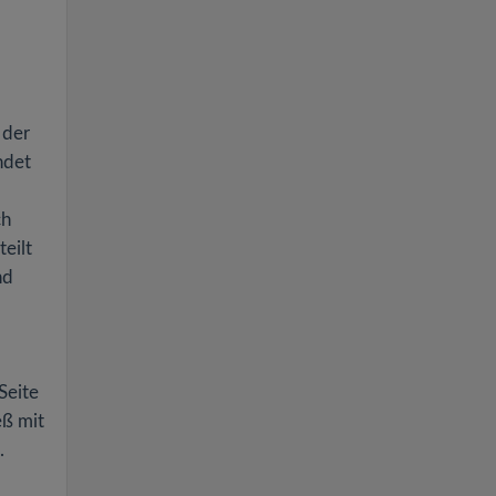
 der
ndet
ch
eilt
nd
Seite
eß mit
.