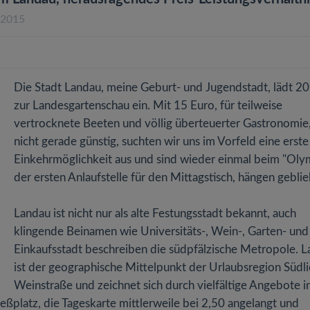
.2015
Die Stadt Landau, meine Geburt- und Jugendstadt, lädt 2
zur Landesgartenschau ein. Mit 15 Euro, für teilweise
vertrocknete Beeten und völlig überteuerter Gastronomie
nicht gerade günstig, suchten wir uns im Vorfeld eine erste
Einkehrmöglichkeit aus und sind wieder einmal beim "Olym
der ersten Anlaufstelle für den Mittagstisch, hängen gebli
Landau ist nicht nur als alte Festungsstadt bekannt, auch
klingende Beinamen wie Universitäts-, Wein-, Garten- und
Einkaufsstadt beschreiben die südpfälzische Metropole. 
ist der geographische Mittelpunkt der Urlaubsregion Südl
Weinstraße und zeichnet sich durch vielfältige Angebote i
eßplatz, die Tageskarte mittlerweile bei 2,50 angelangt und