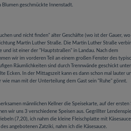
en Blumen geschmückte Innenstadt.
chen und nicht finden" alter Geschäfte (wo ist der Gauer, wo
chtung Martin Luther Straße. Die Martin Luther Straße verbi
e und ist einer der "Hauptstraßen" in Landau. Nach dem
men wir im vorderen Teil an einem großen Fenster des typis
äufigen Räumlichkeiten sind durch Trennwände geschickt untert
te Ecken. In der Mittagszeit kann es dann schon mal lauter u
r wie man mit der Unterteilung dem Gast sein "Ruhe" gönnt.
ksamen männlichen Kellner die Speisekarte, auf der ersten 
chen wir uns 3 verschiedene Speisen aus. Gegrillter Lendenspi
iebeln (7,20), ich nahm die kleine Fleischplatte mit Käsesauce
des angebotenen Zatziki, nahm ich die Käsesauce.