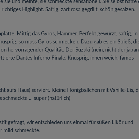
 sie und meinte, sie schmeckte sensationell. Sie selbst hatte
chtiges Highlight. Saftig, zart rosa gegrillt, schön gesalzen.
hplatte. Mittig das Gyros, Hammer. Perfekt gewürzt, saftig, in
nusprig, so muss Gyros schmecken. Dazu gab es ein Spieß, di
 von hervorragender Qualität. Der Suzuki (nein, nicht der japa
ttierte Dantes Inferno Finale. Knusprig, innen weich, famos
 aufs Haus) serviert. Kleine Hönigbällchen mit Vanille-Eis, d
chmeckte ... super (natürlich)
f gefragt, wir entschieden uns einmal für süßen Likör und
hr mild schmeckte.