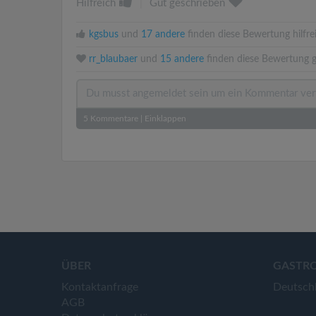
Hilfreich
|
Gut geschrieben
kgsbus
und
17 andere
finden diese Bewertung hilfre
rr_blaubaer
und
15 andere
finden diese Bewertung g
5
Kommentare
|
Einklappen
ÜBER
GASTR
Kontaktanfrage
Deutsch
AGB