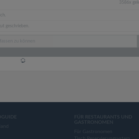
3586x gel
ich.
ut geschrieben.
OGUIDE
FÜR RESTAURANTS UND
GASTRONOMEN
land
Für Gastronomen
Tisch Reservierungsystem