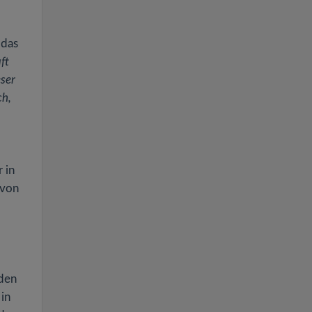
 das
ft
eser
ch,
 in
 von
 den
 in