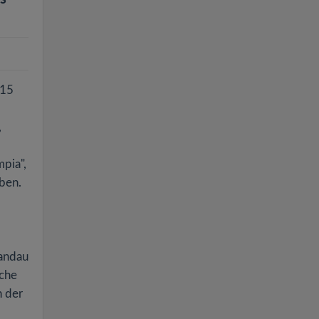
015
,
pia",
eben.
Landau
iche
n der