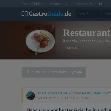
GastroGuide.de
Community
Restaurant-Gutscheine
Restaurant
Martin-Luther-Str. 26
,
7682
Restaurant
Zurück zu Restaurant Olympia
DaueresserGK0712
hat
Restaurant Olym
vor 11 Jahren
(23.08.2015 10:04)
"Nach wie vor bester Grieche in und u