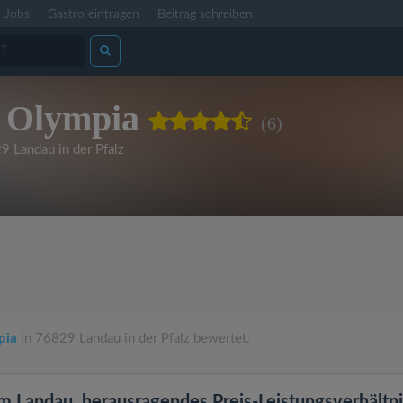
Jobs
Gastro eintragen
Beitrag schreiben
 Olympia
(6)
9 Landau in der Pfalz
pia
in 76829 Landau in der Pfalz bewertet.
m Landau, herausragendes Preis-Leistungsverhältni