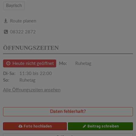
v
Bayrisch
i
Route planen
08322 2872
g
ÖFFNUNGSZEITEN
a
Heute nicht geöffnet
Mo:
Ruhetag
t
Di-Sa:
11:30 bis 22:00
So:
Ruhetag
i
Alle Öffnungszeiten ansehen
o
Daten fehlerhaft?
n
Foto hochladen
Beitrag schreiben