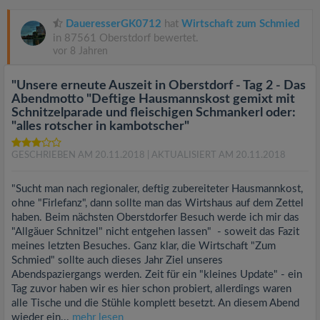
DaueresserGK0712
hat
Wirtschaft zum Schmied
in 87561 Oberstdorf bewertet.
vor 8 Jahren
"Unsere erneute Auszeit in Oberstdorf - Tag 2 - Das
Abendmotto "Deftige Hausmannskost gemixt mit
Schnitzelparade und fleischigen Schmankerl oder:
"alles rotscher in kambotscher"
GESCHRIEBEN AM 20.11.2018
| AKTUALISIERT AM 20.11.2018
"Sucht man nach regionaler, deftig zubereiteter Hausmannkost,
ohne "Firlefanz", dann sollte man das Wirtshaus auf dem Zettel
haben. Beim nächsten Oberstdorfer Besuch werde ich mir das
"Allgäuer Schnitzel" nicht entgehen lassen" - soweit das Fazit
meines letzten Besuches. Ganz klar, die Wirtschaft "Zum
Schmied" sollte auch dieses Jahr Ziel unseres
Abendspaziergangs werden. Zeit für ein "kleines Update" - ein
Tag zuvor haben wir es hier schon probiert, allerdings waren
alle Tische und die Stühle komplett besetzt. An diesem Abend
wieder ein...
mehr lesen