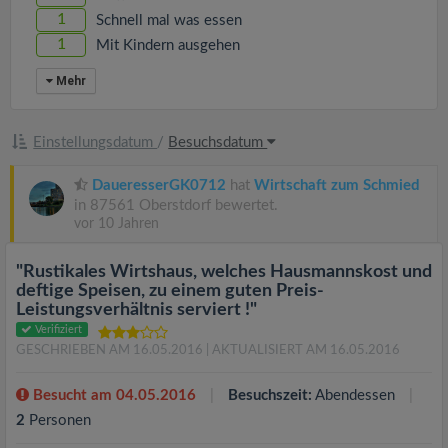
1
Schnell mal was essen
1
Mit Kindern ausgehen
Mehr
Einstellungsdatum
/
Besuchsdatum
DaueresserGK0712
hat
Wirtschaft zum Schmied
in 87561 Oberstdorf bewertet.
vor 10 Jahren
"Rustikales Wirtshaus, welches Hausmannskost und
deftige Speisen, zu einem guten Preis-
Leistungsverhältnis serviert !"
Verifiziert
GESCHRIEBEN AM 16.05.2016
| AKTUALISIERT AM 16.05.2016
Besucht am 04.05.2016
Besuchszeit:
Abendessen
2
Personen