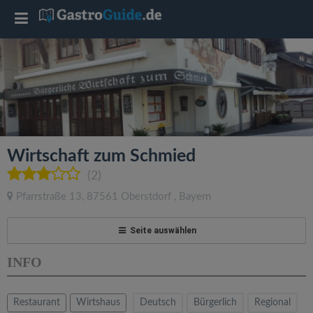
T
o
g
g
Wirtschaft zum Schmied
l
(2)
Pfarrstraße 13
,
87561
Oberstdorf
,
Bayern
e
Seite auswählen
n
INFO
a
Restaurant
Wirtshaus
Deutsch
Bürgerlich
Regional