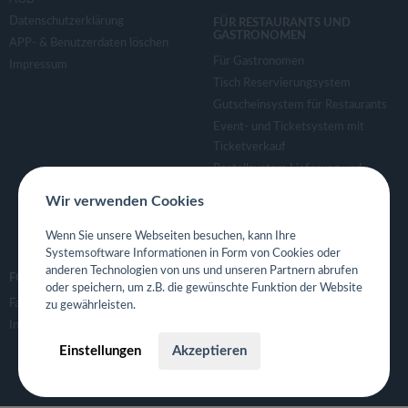
Datenschutzerklärung
FÜR RESTAURANTS UND
GASTRONOMEN
APP- & Benutzerdaten löschen
Für Gastronomen
Impressum
Tisch Reservierungsystem
Gutscheinsystem für Restaurants
Event- und Ticketsystem mit
Ticketverkauf
Bestellsystem Lieferung und
TakeAway
Wir verwenden Cookies
Webseiten für Restaurant
Eigene App für Restaurant
Wenn Sie unsere Webseiten besuchen, kann Ihre
Systemsoftware Informationen in Form von Cookies oder
anderen Technologien von uns und unseren Partnern abrufen
FOLGE UNS
oder speichern, um z.B. die gewünschte Funktion der Website
Facebook
zu gewährleisten.
Instagram
Einstellungen
Akzeptieren