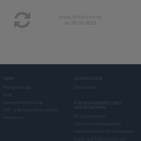
Letzte Aktualisierung
am
20.05.2022
ÜBER
GASTROGUIDE
Kontaktanfrage
Deutschland
AGB
Datenschutzerklärung
FÜR RESTAURANTS UND
GASTRONOMEN
APP- & Benutzerdaten löschen
Für Gastronomen
Impressum
Tisch Reservierungsystem
Gutscheinsystem für Restaurants
Event- und Ticketsystem mit