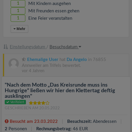
1
Mit Kindern ausgehen
1
Mit Freunden essen gehen
1
Eine Feier veranstalten
Mehr
Einstellungsdatum
/
Besuchsdatum
Ehemalige User
hat
Da Angelo
in 76855
Annweiler am Trifels bewertet.
vor 4 Jahren
"Nach dem Motto „Das Kreisrunde muss ins
Hungrige“ ließen wir hier den Klettertag deftig
ausklingen"
Verifiziert
GESCHRIEBEN AM 20.05.2022
Besucht am 23.03.2022
Besuchszeit:
Abendessen
2
Personen
Rechnungsbetrag:
46 EUR