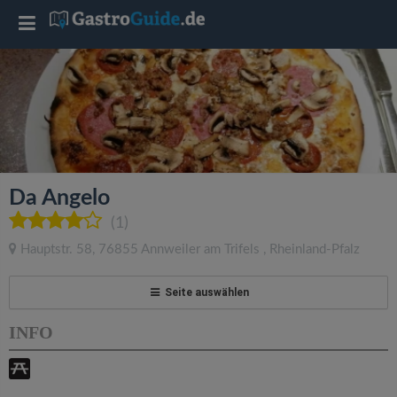
T
o
g
g
Da Angelo
l
(1)
Hauptstr. 58
,
76855
Annweiler am Trifels
,
Rheinland-Pfalz
e
Seite auswählen
n
INFO
a