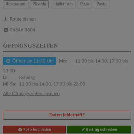
v
Restaurant
Pizzeria
Italienisch
Pizza
Pasta
i
Route planen
06346 8604
g
ÖFFNUNGSZEITEN
a
Öffnet um 11:30 Uhr
Mo:
11:30 bis 14:30, 17:30 bis
t
23:00
Di:
Ruhetag
i
Mi-So:
11:30 bis 14:30, 17:30 bis 23:00
Alle Öffnungszeiten ansehen
o
n
Daten fehlerhaft?
Foto hochladen
Beitrag schreiben