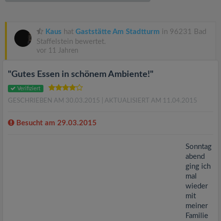
v
i
Kaus
hat
Gaststätte Am Stadtturm
in 96231 Bad
Staffelstein bewertet.
vor 11 Jahren
g
"Gutes Essen in schönem Ambiente!"
a
Verifiziert
GESCHRIEBEN AM 30.03.2015
| AKTUALISIERT AM 11.04.2015
t
Besucht am 29.03.2015
i
Sonntag
abend
o
ging ich
mal
n
wieder
mit
meiner
Familie