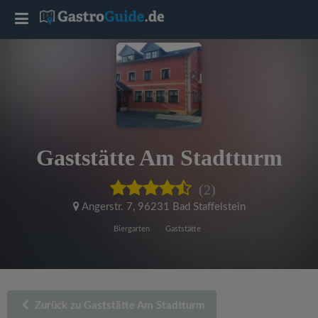
T
o
g
g
Gaststätte Am Stadtturm
l
(2)
e
Angerstr. 7
,
96231 Bad Staffelstein
Biergarten
Gaststätte
n
a
Zurück zu Gaststätte Am Stadtturm