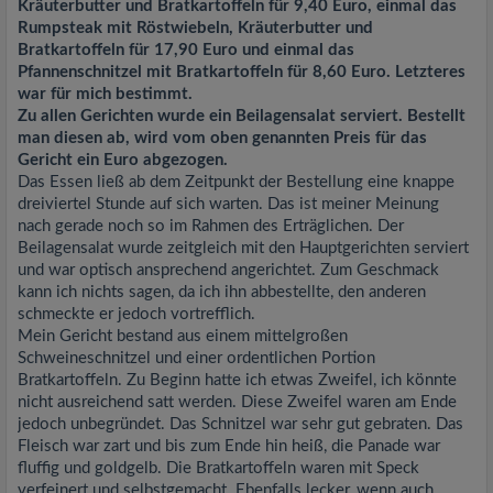
Kräuterbutter und Bratkartoffeln für 9,40 Euro, einmal das
Rumpsteak mit Röstwiebeln, Kräuterbutter und
Bratkartoffeln für 17,90 Euro und einmal das
Pfannenschnitzel mit Bratkartoffeln für 8,60 Euro. Letzteres
war für mich bestimmt.
Zu allen Gerichten wurde ein Beilagensalat serviert. Bestellt
man diesen ab, wird vom oben genannten Preis für das
Gericht ein Euro abgezogen.
Das Essen ließ ab dem Zeitpunkt der Bestellung eine knappe
dreiviertel Stunde auf sich warten. Das ist meiner Meinung
nach gerade noch so im Rahmen des Erträglichen. Der
Beilagensalat wurde zeitgleich mit den Hauptgerichten serviert
und war optisch ansprechend angerichtet. Zum Geschmack
kann ich nichts sagen, da ich ihn abbestellte, den anderen
schmeckte er jedoch vortrefflich.
Mein Gericht bestand aus einem mittelgroßen
Schweineschnitzel und einer ordentlichen Portion
Bratkartoffeln. Zu Beginn hatte ich etwas Zweifel, ich könnte
nicht ausreichend satt werden. Diese Zweifel waren am Ende
jedoch unbegründet. Das Schnitzel war sehr gut gebraten. Das
Fleisch war zart und bis zum Ende hin heiß, die Panade war
fluffig und goldgelb. Die Bratkartoffeln waren mit Speck
verfeinert und selbstgemacht. Ebenfalls lecker, wenn auch