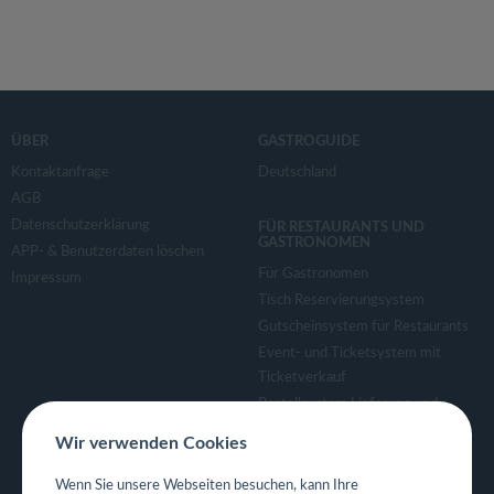
ÜBER
GASTROGUIDE
Kontaktanfrage
Deutschland
AGB
Datenschutzerklärung
FÜR RESTAURANTS UND
GASTRONOMEN
APP- & Benutzerdaten löschen
Für Gastronomen
Impressum
Tisch Reservierungsystem
Gutscheinsystem für Restaurants
Event- und Ticketsystem mit
Ticketverkauf
Bestellsystem Lieferung und
TakeAway
Wir verwenden Cookies
Webseiten für Restaurant
Eigene App für Restaurant
Wenn Sie unsere Webseiten besuchen, kann Ihre