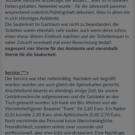
Sitzbank inklusive Sitzbezüge, der Boden,... alles ist in dunklen
Farben gehalten. Nebenbei wurde - für die Jahreszeit passend -
ansprechend osterlich/frühlingshaft dekoriert. Alles in allem ein
in sich stimmiges Ambiente.
Die Sauberkeit im Gastraum war nicht zu beanstanden, die
Toiletten waren ebenfalls sehr sauber, auch wenn diese schon
einen etwas älteren Eindruck machten und der Toilettenraum in
naher Zukunft eventuell mal einer Renovierung bedarf.
I
nsgesamt vier Sterne für das Ambiente und viereinhalb
Sterne für die Sauberkeit.
Service ***+
Der Service war eher mittelmäßig. Nachdem wir begrüßt
wurden, wurden uns auch gleich die Speisekarten gereicht.
Anschließend dauerte es allerdings einige Zeit, bis unsere
Getränkewünsche aufgenommen und die Getränke an den
Tisch gebracht wurden. Ich trank ein Bio-Weizen von der
Vierzehnheiligener-Brauerei "Trunk" für 2,60 Euro. Ein Radler
(0,5l) kostete 2,30 Euro, eine Apfelschorle (0,4l) 2,70 Euro.
Auch verströmte das Personal keine überschwängliche
Freundlichkeit, sondern wirkte zwar souverän und
proffessionell, aber eher kühl und distanziert. Eine Nachfrage