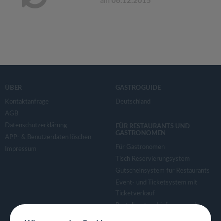
am
06.12.2015
ÜBER
GASTROGUIDE
Kontaktanfrage
Deutschland
AGB
Datenschutzerklärung
FÜR RESTAURANTS UND
GASTRONOMEN
APP- & Benutzerdaten löschen
Für Gastronomen
Impressum
Tisch Reservierungsystem
Gutscheinsystem für Restaurants
Event- und Ticketsystem mit
Ticketverkauf
Bestellsystem Lieferung und
TakeAway