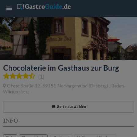
T
o
g
g
Chocolaterie im Gasthaus zur Burg
l
(1)
Obere Straße 12
,
69151
Neckargemünd
(Dilsberg)
,
Baden-
e
Württemberg
n
Seite auswählen
INFO
a