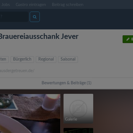
Jobs
Gastro eintragen
Beitrag schreiben
 Brauereiausschank Jever
B
äten
Bürgerlich
Regional
Saisonal
usdergetreuen.de/
Bewertungen & Beiträge (1)
Galerie