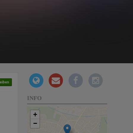
eiben
INFO
+
−