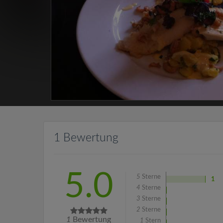
1 Bewertung
5.0
5
Sterne
1
4
Sterne
3
Sterne
2
Sterne
1
Bewertung
1
Stern