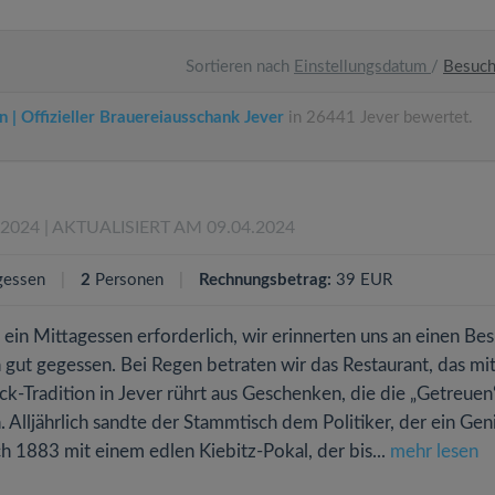
Sortieren nach
Einstellungsdatum
/
Besuc
 | Offizieller Brauereiausschank Jever
in 26441 Jever bewertet.
.2024
| AKTUALISIERT AM 09.04.2024
gessen
2
Personen
Rechnungsbetrag:
39 EUR
ein Mittagessen erforderlich, wir erinnerten uns an einen Be
gut gegessen. Bei Regen betraten wir das Restaurant, das mi
-Tradition in Jever rührt aus Geschenken, die die „Getreuen
. Alljährlich sandte der Stammtisch dem Politiker, der ein Gen
ch 1883 mit einem edlen Kiebitz-Pokal, der bis...
mehr lesen