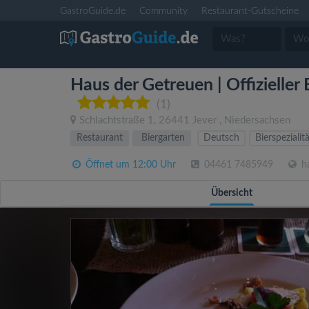
GastroGuide.de
Community
Restaurant-Gutscheine
Haus der Getreuen | Offizieller
(1)
Schlachtstraße 1
,
26441
Jever
,
Niedersachsen
Restaurant
Biergarten
Deutsch
Bierspezialit
Öffnet um 12:00 Uhr
04461 7485949
ha
Übersicht