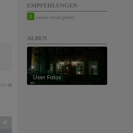
EMPFEHLUNGEN
1
Lecker essen gehen
ALBEN
User Fotos
esen