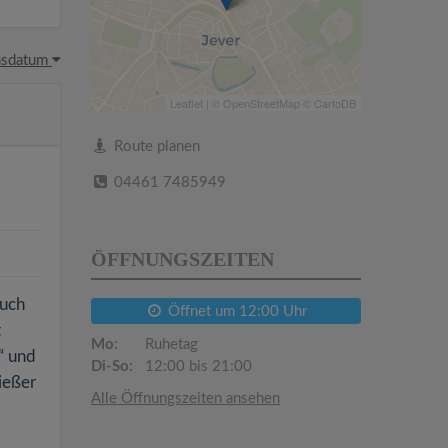
hsdatum
Leaflet
| ©
OpenStreetMap
©
CartoDB
Route planen
04461 7485949
ÖFFNUNGSZEITEN
such
Öffnet um 12:00 Uhr
t
Mo:
Ruhetag
“ und
Di-So:
12:00 bis 21:00
ießer
Alle Öffnungszeiten ansehen