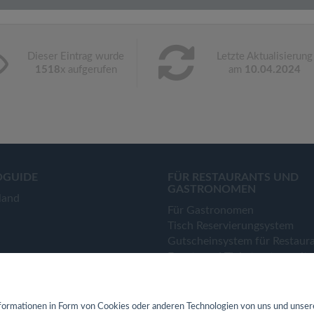
Dieser Eintrag wurde
Letzte Aktualisierung
1518
x aufgerufen
am
10.04.2024
OGUIDE
FÜR RESTAURANTS UND
GASTRONOMEN
land
Für Gastronomen
Tisch Reservierungsystem
Gutscheinsystem für Restaur
Event- und Ticketsystem mit
Ticketverkauf
Bestellsystem Lieferung und
TakeAway
ormationen in Form von Cookies oder anderen Technologien von uns und unser