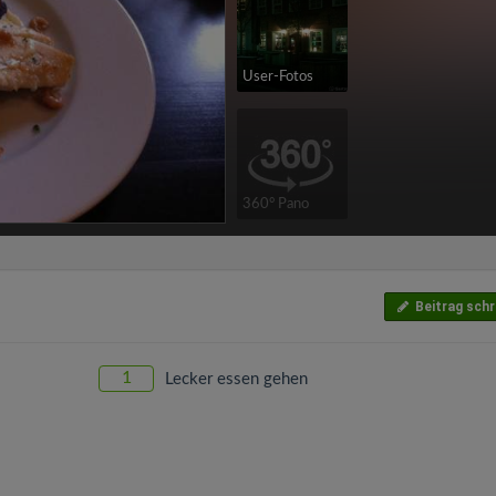
User-Fotos
360° Pano
Beitrag schr
1
Lecker essen gehen