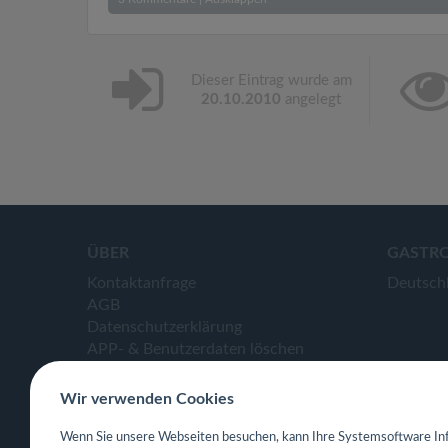
Dieser Eintrag wurde am
20.10.2010
angelegt
ÜBER
GASTR
Kontaktanfrage
Deutsch
AGB
Datenschutzerklärung
APP- & Benutzerdaten löschen
Impressum
Wir verwenden Cookies
Wenn Sie unsere Webseiten besuchen, kann Ihre Systemsoftware Inf