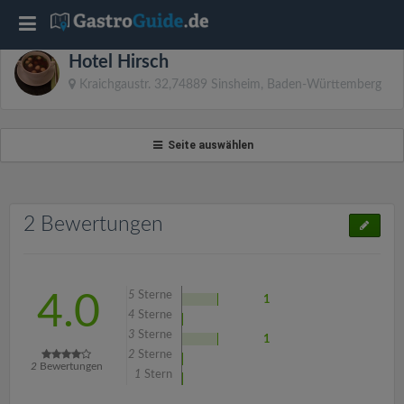
T
Hotel Hirsch
o
Kraichgaustr. 32,74889 Sinsheim, Baden-Württemberg
g
Seite auswählen
g
l
2 Bewertungen
e
5
Sterne
4.0
1
n
4
Sterne
3
Sterne
1
2
Sterne
a
2
Bewertungen
1
Stern