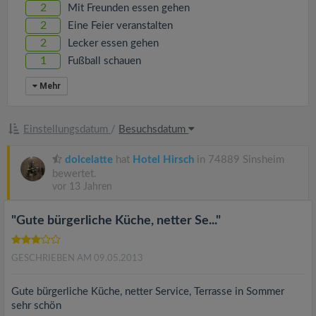
v
2
Mit Freunden essen gehen
2
Eine Feier veranstalten
i
2
Lecker essen gehen
1
Fußball schauen
g
Mehr
a
Einstellungsdatum
/
Besuchsdatum
t
dolcelatte
hat
Hotel Hirsch
in 74889 Sinsheim
bewertet.
i
vor 13 Jahren
"Gute bürgerliche Küche, netter Se..."
o
GESCHRIEBEN AM 09.05.2013
n
Gute bürgerliche Küche, netter Service, Terrasse in Sommer
sehr schön