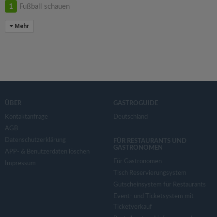
1
Fußball schauen
Mehr
ÜBER
GASTROGUIDE
Kontaktanfrage
Deutschland
AGB
Datenschutzerklärung
FÜR RESTAURANTS UND
GASTRONOMEN
APP- & Benutzerdaten löschen
Für Gastronomen
Impressum
Tisch Reservierungsystem
Gutscheinsystem für Restaurants
Event- und Ticketsystem mit
Ticketverkauf