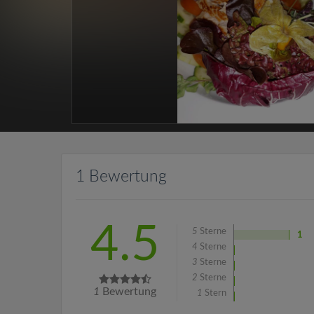
1 Bewertung
4.5
5
Sterne
1
4
Sterne
3
Sterne
2
Sterne
1
Bewertung
1
Stern