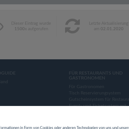
Dieser Eintrag wurde
Letzte Aktualisierung
1500
x aufgerufen
am
02.01.2020
OGUIDE
FÜR RESTAURANTS UND
GASTRONOMEN
land
Für Gastronomen
Tisch Reservierungsystem
Gutscheinsystem für Restaur
Event- und Ticketsystem mit
Ticketverkauf
Bestellsystem Lieferung und
TakeAway
ormationen in Form von Cookies oder anderen Technologien von uns und unser