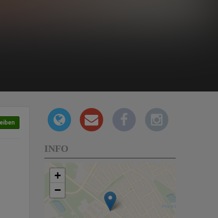
eiben
INFO
+
−