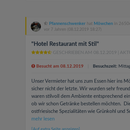
Pfannenschwenker
hat
Möwchen
in 2650
vor 7 Jahren
(08.12.2019 18:27)
"Hotel Restaurant mit Stil"
GESCHRIEBEN AM 08.12.2019
| AKT
Besucht am 08.12.2019
Besuchszeit:
Mitta
Unser Vermieter hat uns zum Essen hier ins Mö
sicher nicht der letzte. Wir wurden sehr freun
waren stilvoll dem Ambiente entsprechend ein
ob wir schon Getränke bestellen möchten. Die
ostfriesische Spezialitäten wie Grünkohl und Sn
mehr lesen
[Auf extra Seite anzeigen]