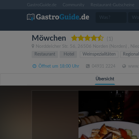
GastroGuide.de
Community
Restaurant-Gutscheine
Möwchen
(1)
Norddeicher Str. 56
,
26506
Norden
(Norden)
,
Nie
Restaurant
Hotel
Weinspezialitäten
Regional
Öffnet um 18:00 Uhr
04931 2224
www.h
Übersicht