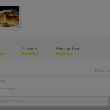
Ambiente
Preis/Leistung
1009x gel
ich.
eschrieben.