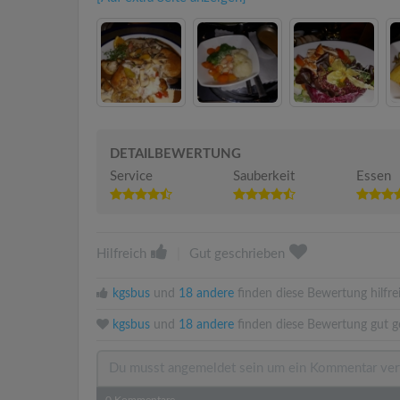
DETAILBEWERTUNG
Service
Sauberkeit
Essen
Hilfreich
|
Gut geschrieben
kgsbus
und
18 andere
finden diese Bewertung hilfre
kgsbus
und
18 andere
finden diese Bewertung gut g