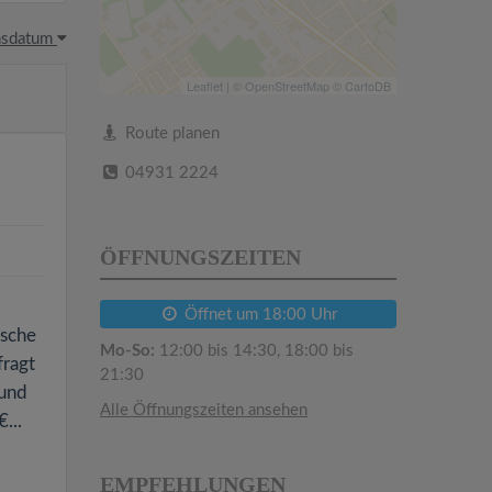
hsdatum
Leaflet
| ©
OpenStreetMap
©
CartoDB
Route planen
04931 2224
ÖFFNUNGSZEITEN
Öffnet um 18:00 Uhr
ische
Mo-So:
12:00 bis 14:30, 18:00 bis
fragt
21:30
 und
Alle Öffnungszeiten ansehen
...
EMPFEHLUNGEN