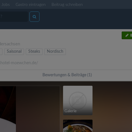
Jobs
Gastro eintragen
Beitrag schreiben
B
dersachsen
Saisonal
Steaks
Nordisch
otel-moewchen.de/
Bewertungen & Beiträge (1)
Galerie