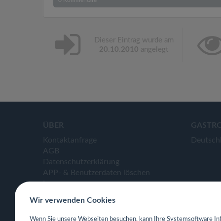
0
Kommentare
Dieser Eintrag wurde am
20.10.2010
angelegt
ÜBER
GASTR
Kontaktanfrage
Deutsch
AGB
Datenschutzerklärung
APP- & Benutzerdaten löschen
Impressum
Wir verwenden Cookies
Wenn Sie unsere Webseiten besuchen, kann Ihre Systemsoftware Inf