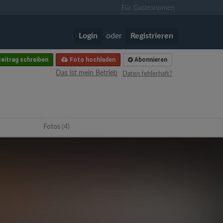
Für Gastronomen
Login
oder
Registrieren
eitrag schreiben
Foto hochladen
Abonnieren
Das ist mein Betrieb
Daten fehlerhaft?
Fotos (4)