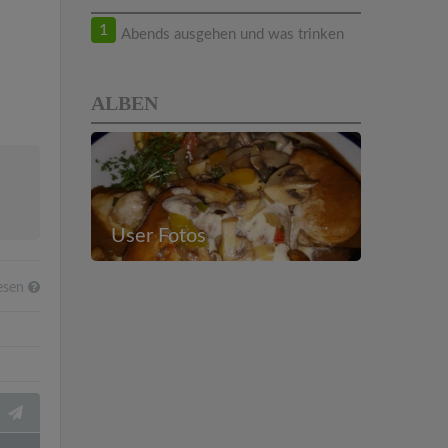
1
Abends ausgehen und was trinken
ALBEN
User Fotos
esen