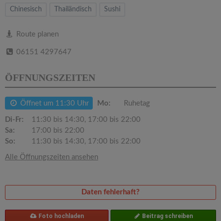
v
Chinesisch
Thailändisch
Sushi
i
Route planen
06151 4297647
g
ÖFFNUNGSZEITEN
a
Öffnet um 11:30 Uhr
Mo:
Ruhetag
t
Di-Fr:
11:30 bis 14:30, 17:00 bis 22:00
Sa:
17:00 bis 22:00
i
So:
11:30 bis 14:30, 17:00 bis 22:00
Alle Öffnungszeiten ansehen
o
n
Daten fehlerhaft?
Foto hochladen
Beitrag schreiben