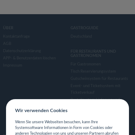
ÜBER
GASTROGUIDE
Kontaktanfrage
Deutschland
AGB
Datenschutzerklärung
FÜR RESTAURANTS UND
GASTRONOMEN
APP- & Benutzerdaten löschen
Für Gastronomen
Impressum
Tisch Reservierungsystem
Gutscheinsystem für Restaurants
Event- und Ticketsystem mit
Ticketverkauf
Bestellsystem Lieferung und
TakeAway
Wir verwenden Cookies
Webseiten für Restaurant
Eigene App für Restaurant
Wenn Sie unsere Webseiten besuchen, kann Ihre
Systemsoftware Informationen in Form von Cookies oder
anderen Technologien von uns und unseren Partnern abrufen