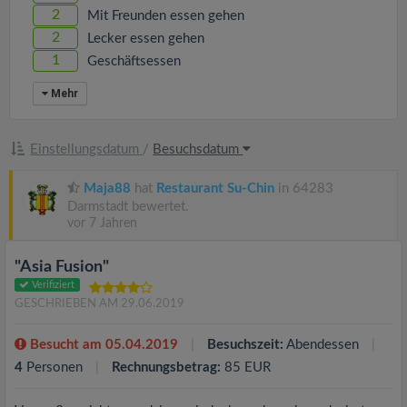
2
Mit Freunden essen gehen
2
Lecker essen gehen
1
Geschäftsessen
Mehr
Einstellungsdatum
/
Besuchsdatum
Maja88
hat
Restaurant Su-Chin
in 64283
Darmstadt bewertet.
vor 7 Jahren
"Asia Fusion"
Verifiziert
GESCHRIEBEN AM 29.06.2019
Besucht am 05.04.2019
Besuchszeit:
Abendessen
4
Personen
Rechnungsbetrag:
85 EUR