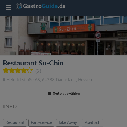
T
o
g
g
Restaurant Su-Chin
l
(2)
Heinrichstraße 68
,
64283
Darmstadt
,
Hessen
e
Seite auswählen
n
INFO
a
Restaurant
Partyservice
Take Away
Asiatisch