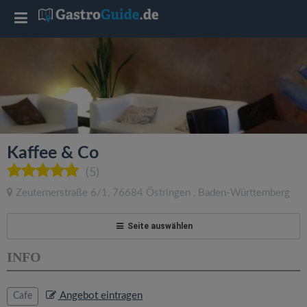
T
o
g
g
Kaffee & Co
l
(5)
Zeuternerstraße 6/1
,
76684
Östringen
,
Baden-Württemberg
e
Seite auswählen
n
INFO
a
Angebot eintragen
Cafe