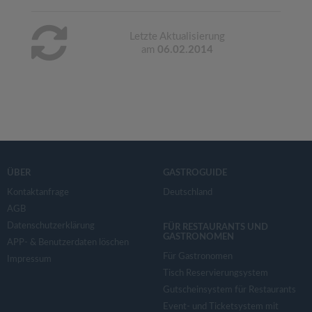
Letzte Aktualisierung
am
06.02.2014
ÜBER
GASTROGUIDE
Kontaktanfrage
Deutschland
AGB
Datenschutzerklärung
FÜR RESTAURANTS UND
GASTRONOMEN
APP- & Benutzerdaten löschen
Für Gastronomen
Impressum
Tisch Reservierungsystem
Gutscheinsystem für Restaurants
Event- und Ticketsystem mit