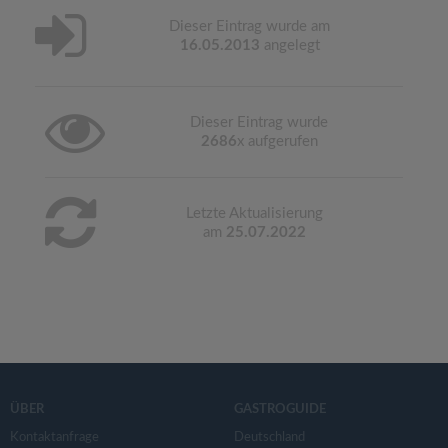
Dieser Eintrag wurde am
16.05.2013
angelegt
Dieser Eintrag wurde
2686
x aufgerufen
Letzte Aktualisierung
am
25.07.2022
ÜBER
GASTROGUIDE
Kontaktanfrage
Deutschland