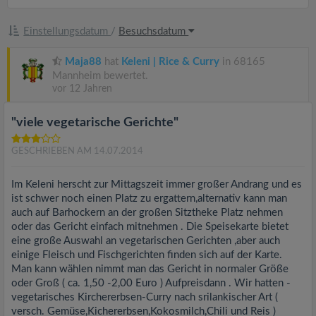
Einstellungsdatum
/
Besuchsdatum
Maja88
hat
Keleni | Rice & Curry
in 68165
Mannheim bewertet.
vor 12 Jahren
"viele vegetarische Gerichte"
GESCHRIEBEN AM 14.07.2014
Im Keleni herscht zur Mittagszeit immer großer Andrang und es
ist schwer noch einen Platz zu ergattern,alternativ kann man
auch auf Barhockern an der großen Sitztheke Platz nehmen
oder das Gericht einfach mitnehmen . Die Speisekarte bietet
eine große Auswahl an vegetarischen Gerichten ,aber auch
einige Fleisch und Fischgerichten finden sich auf der Karte.
Man kann wählen nimmt man das Gericht in normaler Größe
oder Groß ( ca. 1,50 -2,00 Euro ) Aufpreisdann . Wir hatten -
vegetarisches Kirchererbsen-Curry nach srilankischer Art (
versch. Gemüse,Kichererbsen,Kokosmilch,Chili und Reis )