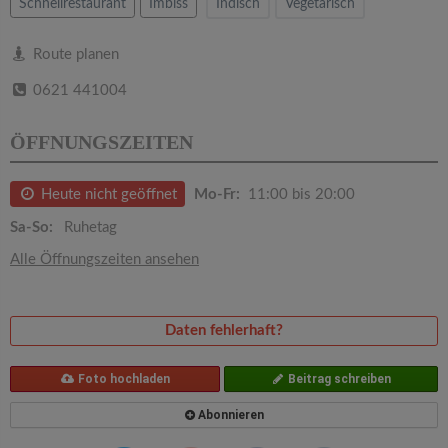
v
Schnellrestaurant
Imbiss
Indisch
Vegetarisch
i
Route planen
0621 441004
g
ÖFFNUNGSZEITEN
a
Heute nicht geöffnet
Mo-Fr:
11:00 bis 20:00
t
Sa-So:
Ruhetag
Alle Öffnungszeiten ansehen
i
o
Daten fehlerhaft?
n
Foto hochladen
Beitrag schreiben
Abonnieren