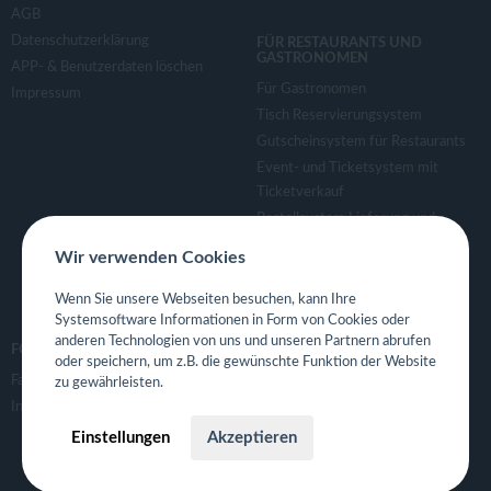
AGB
Datenschutzerklärung
FÜR RESTAURANTS UND
GASTRONOMEN
APP- & Benutzerdaten löschen
Für Gastronomen
Impressum
Tisch Reservierungsystem
Gutscheinsystem für Restaurants
Event- und Ticketsystem mit
Ticketverkauf
Bestellsystem Lieferung und
TakeAway
Wir verwenden Cookies
Webseiten für Restaurant
Eigene App für Restaurant
Wenn Sie unsere Webseiten besuchen, kann Ihre
Systemsoftware Informationen in Form von Cookies oder
anderen Technologien von uns und unseren Partnern abrufen
FOLGE UNS
oder speichern, um z.B. die gewünschte Funktion der Website
Facebook
zu gewährleisten.
Instagram
Einstellungen
Akzeptieren