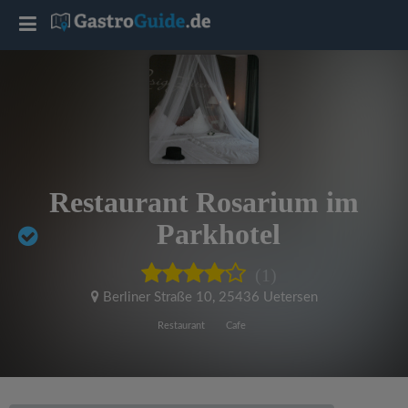
T
o
g
g
Restaurant Rosarium im
l
Parkhotel
e
(1)
Berliner Straße 10
,
25436 Uetersen
n
Restaurant
Cafe
a