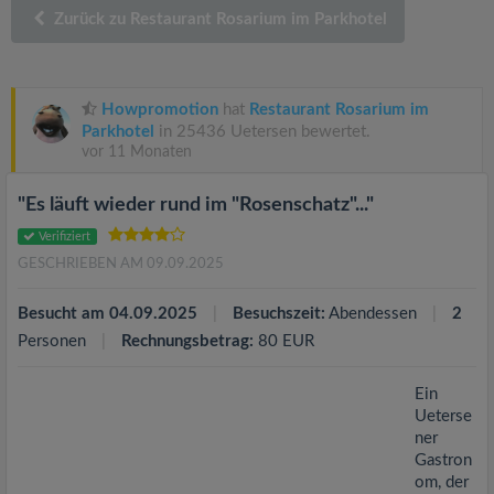
v
Zurück zu Restaurant Rosarium im Parkhotel
i
Howpromotion
hat
Restaurant Rosarium im
g
Parkhotel
in 25436 Uetersen bewertet.
vor 11 Monaten
a
"Es läuft wieder rund im "Rosenschatz"..."
t
Verifiziert
GESCHRIEBEN AM 09.09.2025
i
Besucht am 04.09.2025
Besuchszeit:
Abendessen
2
Personen
Rechnungsbetrag:
80 EUR
o
Ein
n
Ueterse
ner
Gastron
om, der