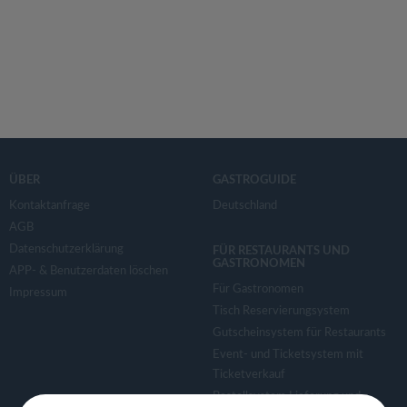
ÜBER
GASTROGUIDE
Kontaktanfrage
Deutschland
AGB
Datenschutzerklärung
FÜR RESTAURANTS UND
GASTRONOMEN
APP- & Benutzerdaten löschen
Für Gastronomen
Impressum
Tisch Reservierungsystem
Gutscheinsystem für Restaurants
Event- und Ticketsystem mit
Ticketverkauf
Bestellsystem Lieferung und