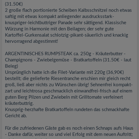
(31.50€)
2 große flach portionierte Scheiben Kalbsschnitzel noch etwas
saftig mit etwas kompakt anliegender ausdrucksstark-
knuspriger-leichtbuttriger Panade sehr sättigend. Klassische
Würzung in Harmonie mit den Beilagen; der sehr gute
Kartoffel-Gurkensalat schlotzig-pikant-säuerlich und knackig
hervorragend abgestimmt!
ARGENTINISCHES RUMPSTEAK ca. 250g - Kräuterbutter -
Champignons - Zwiebelgemüse - Bratkartoffeln (31.50€ - laut
Beleg)
Ursprünglich hatte ich die Filet-Variante mit 220g (36,90€)
bestellt; die gelieferte Riesentranche erschien mir gleich recht
groß, ließ aber nichts zu Wünschen übrig! Sehnenfrei kompakt-
zart und leichtrosa geschmacklich einwandfrei-frisch auf einem
guten Berg Pilzen und Zwiebeln mit Grilltomate verfeinert
kräuterbuttrig.
Knusprig-herzhafte Bratkartoffeln rundeten das schmackhafte
Gericht ab.
Für die zufriedenen Gäste gab es noch einen Schnaps aufs Haus
- Danke dafür, weiter so und viel Erfolg mit dem neuen Auftritt;