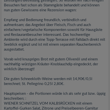
Leistungen/Betreuung gesteigert. So wurden wir nach einigen
Besuchen fast schon als Stammgäste behandelt und können
nun guten Gewissens eine Rezension wagen:
Empfang und Bedienung freundlich, verbindlich und
aufmerksam; das Angebot über Fleisch, Fisch und auch
einfachere/vegetarische Komponenten sowohl für Hausgäste
und Restaurantbesucher interessant. Das hochwertige
Ambiente wird durch eine Topp-Terrasse mit Faltdach direkt mit
Seeblick ergänzt und ist mit einem separaten Raucherbereich
ausgestattet.
Vorab wird knuspriges Brot mit gutem Olivenöl und einem
nachhaltig-würzigen Kräuter-Knoblauchdip eingedeckt, der
wirklich überzeugt!
Die guten Schneekloth-Weine werden mit 14,90€/0,5l
berechnet; St. Pellegrino 0,25l 2,80€.
Hauptspeisen - die Portionen würde ich als sehr gut bzw. üppig
beschreiben; :
WIENER SCHNITZEL VOM KALBSRÜCKEN mit einem
Kartoffel-Gurken Salat, Zitrone und Preiselbeeren-Garnitur