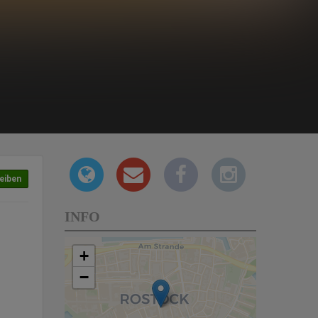
eiben
INFO
+
−