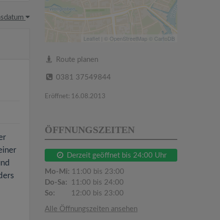
hsdatum
Leaflet
| ©
OpenStreetMap
©
CartoDB
Route planen
0381 37549844
Eröffnet: 16.08.2013
ÖFFNUNGSZEITEN
er
einer
Derzeit geöffnet bis 24:00 Uhr
und
Mo-Mi:
11:00 bis 23:00
ders
Do-Sa:
11:00 bis 24:00
So:
12:00 bis 23:00
Alle Öffnungszeiten ansehen