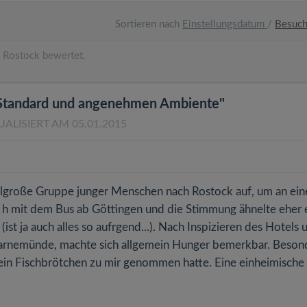
Sortieren nach
Einstellungsdatum
/
Besuc
 Rostock bewertet.
 Standard und angenehmen Ambiente"
UALISIERT AM 05.01.2015
elgroße Gruppe junger Menschen nach Rostock auf, um an ein
5 h mit dem Bus ab Göttingen und die Stimmung ähnelte eher 
(ist ja auch alles so aufrgend...). Nach Inspizieren des Hotels 
arnemünde, machte sich allgemein Hunger bemerkbar. Beson
r kein Fischbrötchen zu mir genommen hatte. Eine einheimische