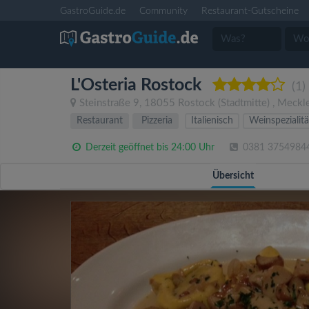
GastroGuide.de
Community
Restaurant-Gutscheine
L'Osteria Rostock
(1)
Steinstraße 9
,
18055
Rostock
(Stadtmitte)
,
Meckl
Restaurant
Pizzeria
Italienisch
Weinspezialit
Derzeit geöffnet bis 24:00 Uhr
0381 3754984
Übersicht