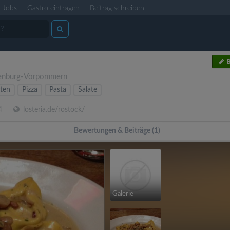
Jobs
Gastro eintragen
Beitrag schreiben
B
enburg-Vorpommern
äten
Pizza
Pasta
Salate
4
losteria.de/rostock/
Bewertungen & Beiträge (1)
Galerie