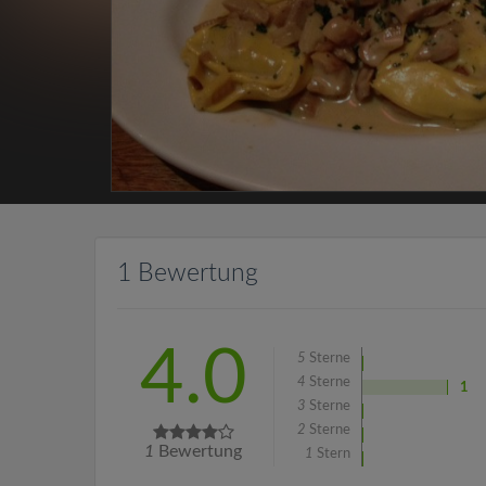
1 Bewertung
4.0
5
Sterne
4
Sterne
1
3
Sterne
2
Sterne
1
Bewertung
1
Stern