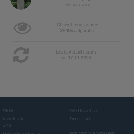
am 24.01.2014
Dieser Eintrag wurde
3940
x aufgerufen
Letzte Aktualisierung
am
07.11.2024
ÜBER
GASTROGUIDE
Kontaktanfrage
Deutschland
AGB
Datenschutzerklärung