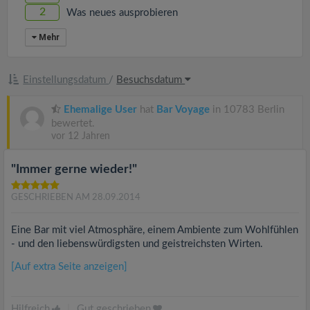
2
Was neues ausprobieren
Mehr
Einstellungsdatum
/
Besuchsdatum
Ehemalige User
hat
Bar Voyage
in 10783 Berlin
bewertet.
vor 12 Jahren
"Immer gerne wieder!"
GESCHRIEBEN AM 28.09.2014
Eine Bar mit viel Atmosphäre, einem Ambiente zum Wohlfühlen
- und den liebenswürdigsten und geistreichsten Wirten.
[Auf extra Seite anzeigen]
Hilfreich
|
Gut geschrieben