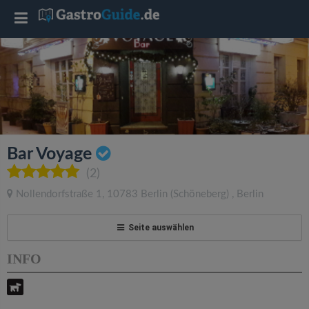
T
o
g
g
Bar Voyage
l
(2)
Nollendorfstraße 1
,
10783
Berlin
(Schöneberg)
,
Berlin
e
Seite auswählen
n
INFO
a