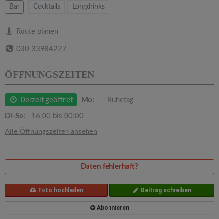
v
Bar
Cocktails
Longdrinks
i
Route planen
030 33984227
g
ÖFFNUNGSZEITEN
a
Derzeit geöffnet
Mo:
Ruhetag
t
Di-So:
16:00 bis 00:00
i
Alle Öffnungszeiten ansehen
o
Daten fehlerhaft?
n
Foto hochladen
Beitrag schreiben
Abonnieren