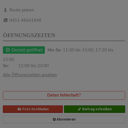
v
Route planen
i
0451 48661848
g
ÖFFNUNGSZEITEN
a
Derzeit geöffnet
Mo-Sa:
11:30 bis 15:00, 17:30 bis
23:00
t
So:
12:00 bis 23:00
Alle Öffnungszeiten ansehen
i
o
Daten fehlerhaft?
n
Foto hochladen
Beitrag schreiben
Abonnieren