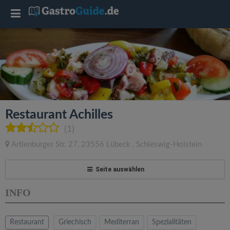
T
o
g
g
Restaurant Achilles
l
(1)
Artlenburger Str. 27
,
23556
Lübeck
,
Schleswig-Holstein
e
Seite auswählen
n
INFO
a
Restaurant
Griechisch
Mediterran
Spezialitäten