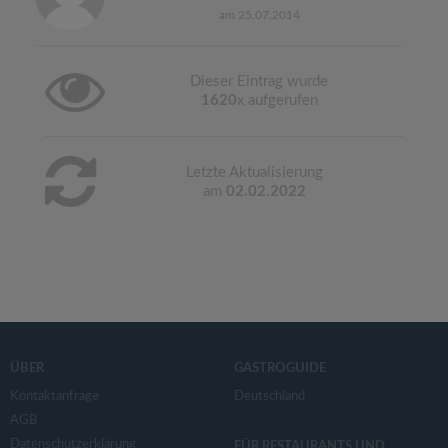
am 25.07.2014
Dieser Eintrag wurde
1620
x aufgerufen
Letzte Aktualisierung
am
02.02.2022
ÜBER
GASTROGUIDE
Kontaktanfrage
Deutschland
AGB
Datenschutzerklärung
FÜR RESTAURANTS UND