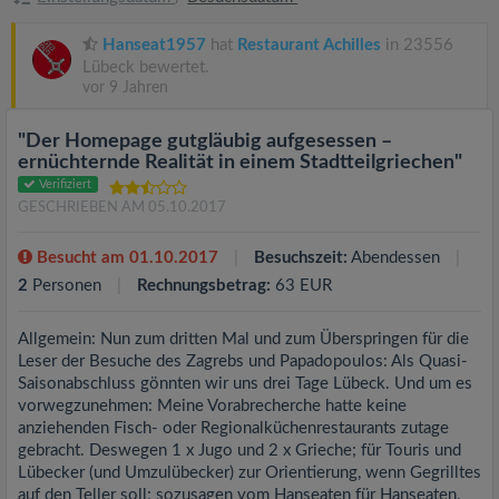
Hanseat1957
hat
Restaurant Achilles
in 23556
Lübeck bewertet.
vor 9 Jahren
"Der Homepage gutgläubig aufgesessen –
ernüchternde Realität in einem Stadtteilgriechen"
Verifiziert
GESCHRIEBEN AM 05.10.2017
Besucht am 01.10.2017
Besuchszeit:
Abendessen
2
Personen
Rechnungsbetrag:
63 EUR
Allgemein: Nun zum dritten Mal und zum Überspringen für die
Leser der Besuche des Zagrebs und Papadopoulos: Als Quasi-
Saisonabschluss gönnten wir uns drei Tage Lübeck. Und um es
vorwegzunehmen: Meine Vorabrecherche hatte keine
anziehenden Fisch- oder Regionalküchenrestaurants zutage
gebracht. Deswegen 1 x Jugo und 2 x Grieche; für Touris und
Lübecker (und Umzulübecker) zur Orientierung, wenn Gegrilltes
auf den Teller soll; sozusagen vom Hanseaten für Hanseaten.