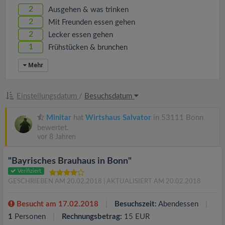
2
Ausgehen & was trinken
2
Mit Freunden essen gehen
2
Lecker essen gehen
1
Frühstücken & brunchen
Mehr
Einstellungsdatum
/
Besuchsdatum
Minitar
hat
Wirtshaus Salvator
in 53111 Bonn
bewertet.
vor 8 Jahren
"Bayrisches Brauhaus in Bonn"
Verifiziert
GESCHRIEBEN AM 20.02.2018
| AKTUALISIERT AM 20.02.2018
Besucht am 17.02.2018
Besuchszeit:
Abendessen
1
Personen
Rechnungsbetrag:
15 EUR