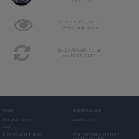
am 26.08.2014
Dieser Eintrag wurde
2544
x aufgerufen
Letzte Aktualisierung
am
10.09.2022
ÜBER
GASTROGUIDE
Kontaktanfrage
Deutschland
AGB
Datenschutzerklärung
FÜR RESTAURANTS UND