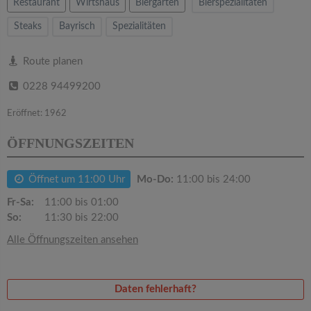
v
Restaurant
Wirtshaus
Biergarten
Bierspezialitäten
Steaks
Bayrisch
Spezialitäten
i
Route planen
g
0228 94499200
a
Eröffnet: 1962
ÖFFNUNGSZEITEN
t
Öffnet um 11:00 Uhr
Mo-Do:
11:00 bis 24:00
i
Fr-Sa:
11:00 bis 01:00
So:
11:30 bis 22:00
o
Alle Öffnungszeiten ansehen
n
Daten fehlerhaft?