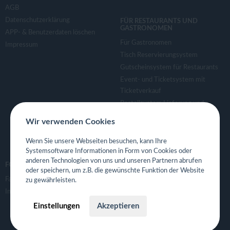
AGB
Datenschutzerklärung
FÜR RESTAURANTS UND
GASTRONOMEN
APP- & Benutzerdaten löschen
Für Gastronomen
Impressum
Tisch Reservierungsystem
Gutscheinsystem für Restaurants
Event- und Ticketsystem mit
Ticketverkauf
Bestellsystem Lieferung und
TakeAway
Wir verwenden Cookies
Webseiten für Restaurant
Eigene App für Restaurant
Wenn Sie unsere Webseiten besuchen, kann Ihre
Systemsoftware Informationen in Form von Cookies oder
anderen Technologien von uns und unseren Partnern abrufen
FOLGE UNS
oder speichern, um z.B. die gewünschte Funktion der Website
Facebook
zu gewährleisten.
Instagram
Einstellungen
Akzeptieren