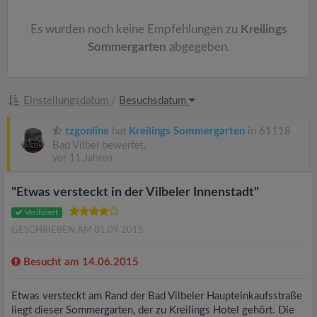
v
Es wurden noch keine Empfehlungen zu
Kreilings
i
Sommergarten
abgegeben.
g
Einstellungsdatum
/
Besuchsdatum
a
tzgonline
hat
Kreilings Sommergarten
in 61118
Bad Vilbel bewertet.
t
vor 11 Jahren
i
"Etwas versteckt in der Vilbeler Innenstadt"
Verifiziert
o
GESCHRIEBEN AM 01.09.2015
Besucht am 14.06.2015
n
Etwas versteckt am Rand der Bad Vilbeler Haupteinkaufsstraße
liegt dieser Sommergarten, der zu Kreilings Hotel gehört. Die