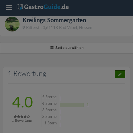
T
Kreilings Sommergarten
o
Ritterstr. 3,61118 Bad Vilbel, Hessen
g
Seite auswählen
g
l
1 Bewertung
e
5
Sterne
4.0
n
4
Sterne
1
3
Sterne
2
Sterne
a
1
Bewertung
1
Stern