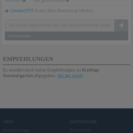
Hilfreich
|
Gut geschrieben
Carsten1972
findet diese Bewertung hilfreich.
0
Kommentare
EMPFEHLUNGEN
Es wurden noch keine Empfehlungen zu
Kreilings
Sommergarten
abgegeben.
Sei der erste!
ÜBER
GASTROGUIDE
Kontaktanfrage
Deutschland