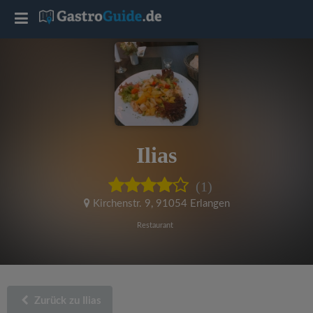
T
o
g
g
Ilias
l
(1)
e
Kirchenstr. 9
,
91054 Erlangen
Restaurant
n
a
Zurück zu Ilias