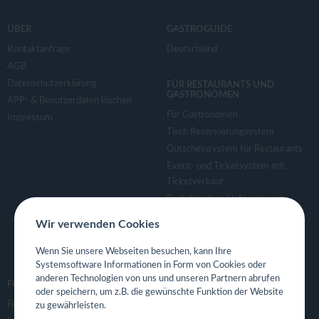
ÜBER
GASTROGUIDE
Kontaktanfrage
Deutschland
AGB
Datenschutzerklärung
FÜR RESTAURANTS UND
GASTRONOMEN
APP- & Benutzerdaten löschen
Für Gastronomen
Impressum
Tisch Reservierungsystem
Gutscheinsystem für Restaurants
Event- und Ticketsystem mit
Ticketverkauf
Bestellsystem Lieferung und
TakeAway
Wir verwenden Cookies
Webseiten für Restaurant
Eigene App für Restaurant
Wenn Sie unsere Webseiten besuchen, kann Ihre
Systemsoftware Informationen in Form von Cookies oder
anderen Technologien von uns und unseren Partnern abrufen
FOLGE UNS
oder speichern, um z.B. die gewünschte Funktion der Website
Facebook
zu gewährleisten.