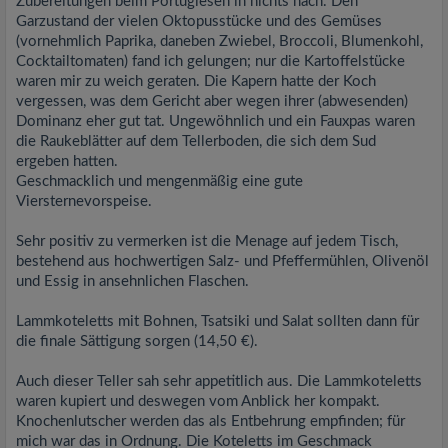
Zubereitungen beim Portugiesen in nichts nach. Den
Garzustand der vielen Oktopusstücke und des Gemüses
(vornehmlich Paprika, daneben Zwiebel, Broccoli, Blumenkohl,
Cocktailtomaten) fand ich gelungen; nur die Kartoffelstücke
waren mir zu weich geraten. Die Kapern hatte der Koch
vergessen, was dem Gericht aber wegen ihrer (abwesenden)
Dominanz eher gut tat. Ungewöhnlich und ein Fauxpas waren
die Raukeblätter auf dem Tellerboden, die sich dem Sud
ergeben hatten.
Geschmacklich und mengenmäßig eine gute
Viersternevorspeise.
Sehr positiv zu vermerken ist die Menage auf jedem Tisch,
bestehend aus hochwertigen Salz- und Pfeffermühlen, Olivenöl
und Essig in ansehnlichen Flaschen.
Lammkoteletts mit Bohnen, Tsatsiki und Salat sollten dann für
die finale Sättigung sorgen (14,50 €).
Auch dieser Teller sah sehr appetitlich aus. Die Lammkoteletts
waren kupiert und deswegen vom Anblick her kompakt.
Knochenlutscher werden das als Entbehrung empfinden; für
mich war das in Ordnung. Die Koteletts im Geschmack