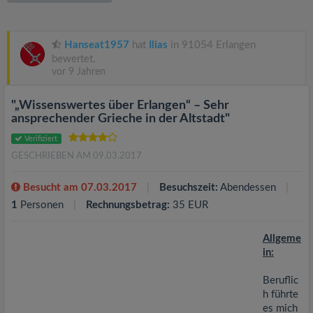
v
i
Hanseat1957
hat
Ilias
in 91054 Erlangen
bewertet.
vor 9 Jahren
g
"„Wissenswertes über Erlangen“ – Sehr
a
ansprechender Grieche in der Altstadt"
Verifiziert
t
GESCHRIEBEN AM 09.03.2017
i
Besucht am 07.03.2017
Besuchszeit:
Abendessen
1
Personen
Rechnungsbetrag:
35 EUR
o
Allgeme
in:
n
Beruflic
h führte
es mich