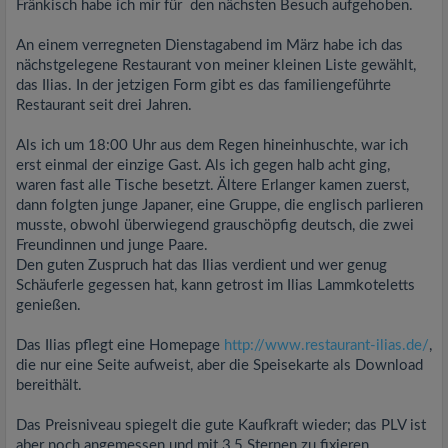
Fränkisch habe ich mir für den nächsten Besuch aufgehoben.
An einem verregneten Dienstagabend im März habe ich das
nächstgelegene Restaurant von meiner kleinen Liste gewählt,
das Ilias. In der jetzigen Form gibt es das familiengeführte
Restaurant seit drei Jahren.
Als ich um 18:00 Uhr aus dem Regen hineinhuschte, war ich
erst einmal der einzige Gast. Als ich gegen halb acht ging,
waren fast alle Tische besetzt. Ältere Erlanger kamen zuerst,
dann folgten junge Japaner, eine Gruppe, die englisch parlieren
musste, obwohl überwiegend grauschöpfig deutsch, die zwei
Freundinnen und junge Paare.
Den guten Zuspruch hat das Ilias verdient und wer genug
Schäuferle gegessen hat, kann getrost im Ilias Lammkoteletts
genießen.
Das Ilias pflegt eine Homepage
http://www.restaurant-ilias.de/
,
die nur eine Seite aufweist, aber die Speisekarte als Download
bereithält.
Das Preisniveau spiegelt die gute Kaufkraft wieder; das PLV ist
aber noch angemessen und mit 3,5 Sternen zu fixieren.