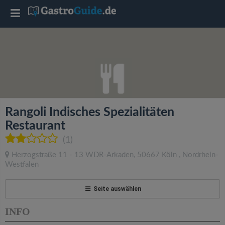
T
o
g
g
Rangoli Indisches Spezialitäten
l
Restaurant
(1)
e
Herzogstraße 11 - 13 WDR-Arkaden
,
50667
Köln
,
Nordrhein-
Westfalen
n
Seite auswählen
a
INFO