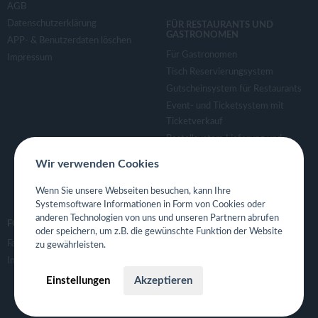
AGB
Datenschutzerklärung
FÜR RESTAURANTS UND
GASTRONOMEN
APP- & Benutzerdaten löschen
Für Gastronomen
Impressum
Tisch Reservierungsystem
Gutscheinsystem für Restaurants
Event- und Ticketsystem mit
Ticketverkauf
Bestellsystem Lieferung und
TakeAway
Wir verwenden Cookies
Webseiten für Restaurant
Eigene App für Restaurant
Wenn Sie unsere Webseiten besuchen, kann Ihre
Systemsoftware Informationen in Form von Cookies oder
anderen Technologien von uns und unseren Partnern abrufen
FOLGE UNS
oder speichern, um z.B. die gewünschte Funktion der Website
Facebook
zu gewährleisten.
Instagram
Einstellungen
Akzeptieren