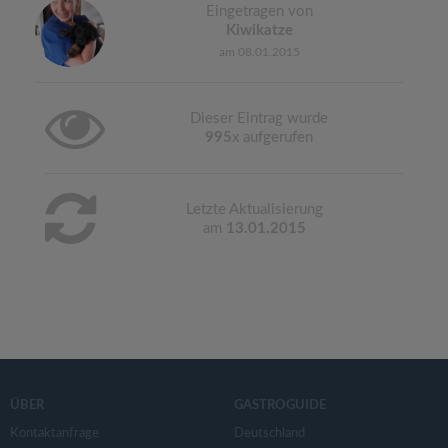
Eingetragen von
Kiwikatze
am 08.01.2015
Dieser Eintrag wurde
995
x aufgerufen
Letzte Aktualisierung
am
13.01.2015
ÜBER
GASTROGUIDE
Kontaktanfrage
Deutschland