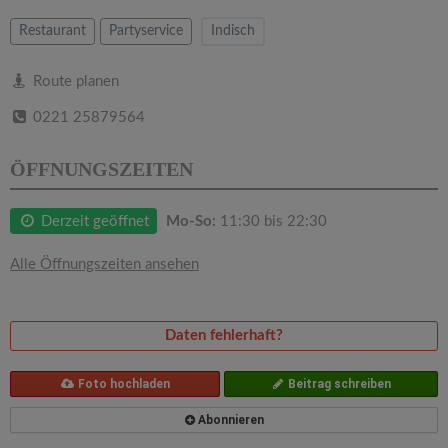
v
Restaurant
Partyservice
Indisch
i
Route planen
g
0221 25879564
a
ÖFFNUNGSZEITEN
t
Derzeit geöffnet
Mo-So:
11:30 bis 22:30
Alle Öffnungszeiten ansehen
i
o
Daten fehlerhaft?
n
Foto hochladen
Beitrag schreiben
Abonnieren