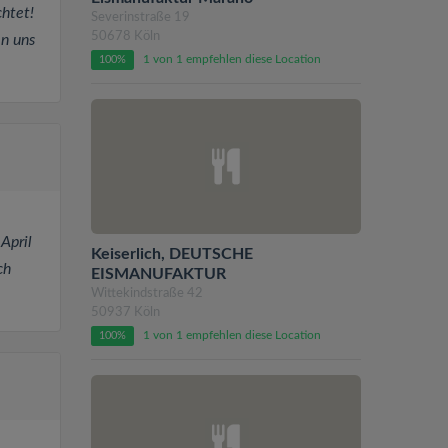
chtet!
Severinstraße 19
50678 Köln
en uns
1 von 1 empfehlen diese Location
100%
April
Keiserlich, DEUTSCHE
ch
EISMANUFAKTUR
Wittekindstraße 42
50937 Köln
1 von 1 empfehlen diese Location
100%