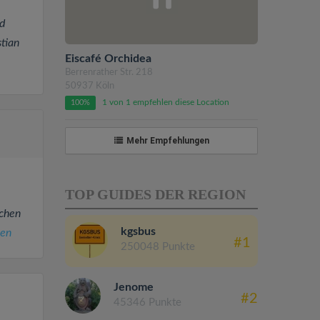
d
tian
Eiscafé Orchidea
Berrenrather Str. 218
50937 Köln
1 von 1 empfehlen diese Location
100%
Mehr Empfehlungen
TOP GUIDES DER REGION
schen
kgsbus
sen
#1
250048 Punkte
Jenome
#2
45346 Punkte