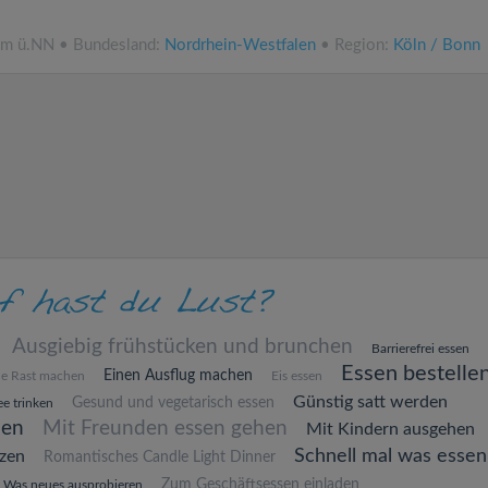
 m ü.NN • Bundesland:
Nordrhein-Westfalen
• Region:
Köln / Bonn
Ausgiebig frühstücken und brunchen
Barrierefrei essen
Essen bestelle
Einen Ausflug machen
ne Rast machen
Eis essen
Günstig satt werden
Gesund und vegetarisch essen
e trinken
hen
Mit Freunden essen gehen
Mit Kindern ausgehen
Schnell mal was essen
zen
Romantisches Candle Light Dinner
Zum Geschäftsessen einladen
Was neues ausprobieren