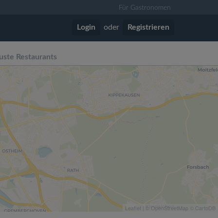
Für Gastronomen
Login
oder
Registrieren
uste Restaurants
Leaflet
| ©
OpenStreetMap
©
CartoDB