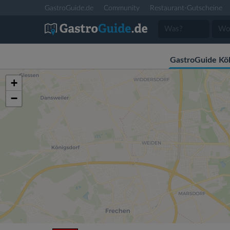
GastroGuide.de
Community
Restaurant-Gutscheine
GastroGuide Kö
+
−