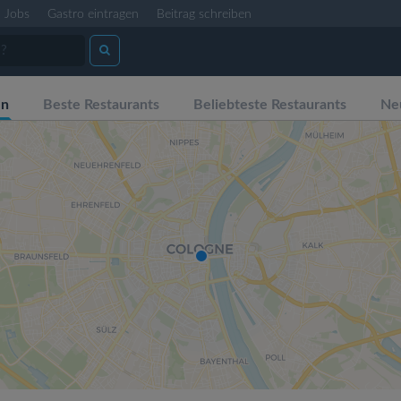
Jobs
Gastro eintragen
Beitrag schreiben
ln
Beste Restaurants
Beliebteste Restaurants
Ne