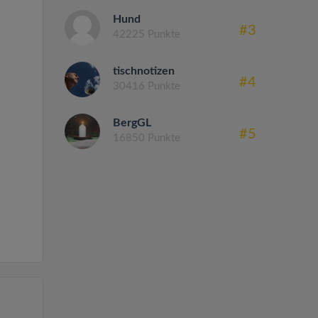
Hund
#3
42225 Punkte
tischnotizen
#4
30416 Punkte
BergGL
#5
16850 Punkte