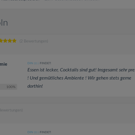
öln
(2 Bewertungen)
DIN
FINDET:
omie
(11
)
Essen ist lecker, Cocktails sind gut! Insgesamt sehr pr
! Und gemütliches Ambiente ! Wir gehen stets gerne
dorthin!
100%
Bewertungen)
DIN
FINDET:
(11
)