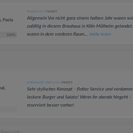
KGSBUS
FINDET:
(691
)
Allgemein Vor nicht ganz einem halben Jahr waren wir
a, Pasta
zufällig in diesem Brauhaus in Köln Mülheim gelandet
waren in dem vorderen Raum...
mehr lesen
100%
EHEMALIGE USER
FINDET:
(3742
)
al,
Sehr stylisches Konzept - flotter Service und verdamm
leckere Burger und Salate! Wenn ihr abends hingeht -
reserviert besser vorher!
e Bewertung)