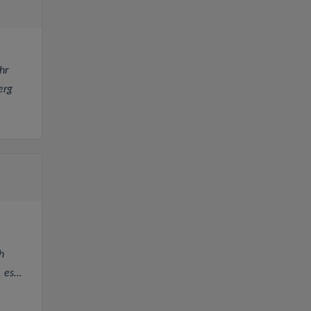
hr
erg
h
es...