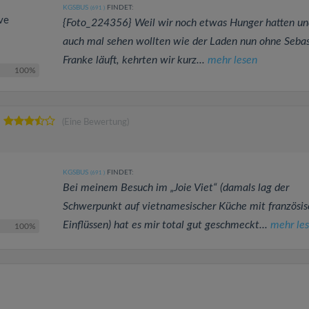
KGSBUS
FINDET:
(691
)
ive
{Foto_224356} Weil wir noch etwas Hunger hatten un
auch mal sehen wollten wie der Laden nun ohne Sebas
Franke läuft, kehrten wir kurz...
mehr lesen
100%
(Eine Bewertung)
KGSBUS
FINDET:
(691
)
Bei meinem Besuch im „Joie Viet“ (damals lag der
Schwerpunkt auf vietnamesischer Küche mit französi
Einflüssen) hat es mir total gut geschmeckt...
mehr le
100%