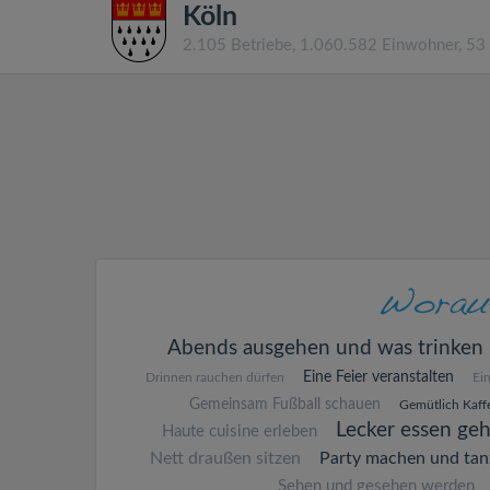
Köln
2.105 Betriebe, 1.060.582 Einwohner, 53
Abends ausgehen und was trinken
Eine Feier veranstalten
Drinnen rauchen dürfen
Ei
Gemeinsam Fußball schauen
Gemütlich Kaffe
Lecker essen ge
Haute cuisine erleben
Nett draußen sitzen
Party machen und tan
Sehen und gesehen werden