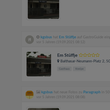
kgsbus
hat
Em Stüffje
auf GastroGuide ein
vor 5 Jahren
(19.09.2021 08:12)
Em Stüffje
Balthasar-Neumann-Platz 2
, 
Gasthaus
Kneipe
kgsbus
hat neue Fotos zu
Paragraph
in 50
vor 5 Jahren
(19.09.2021 08:08)