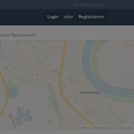
Für Gastronomen
Login
oder
Registrieren
uste Restaurants
Leaflet
| ©
OpenStreetMap
©
CartoDB