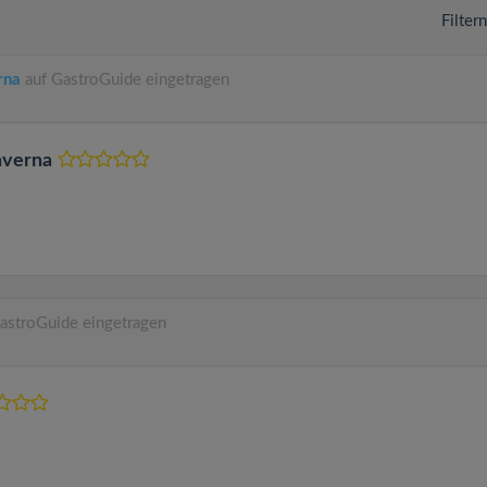
Filter
rna
auf GastroGuide eingetragen
averna
astroGuide eingetragen