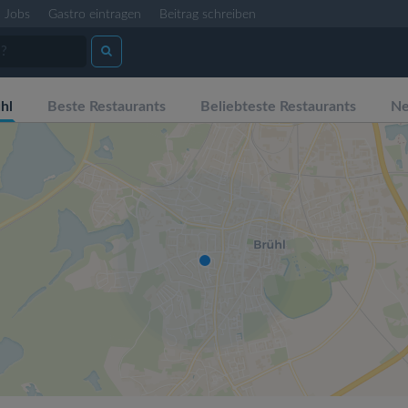
Jobs
Gastro eintragen
Beitrag schreiben
hl
Beste Restaurants
Beliebteste Restaurants
Ne