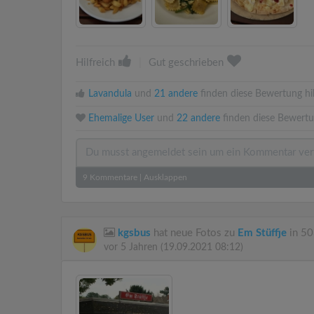
Hilfreich
|
Gut geschrieben
Lavandula
und
21 andere
finden diese Bewertung hil
Ehemalige User
und
22 andere
finden diese Bewertu
9
Kommentare
|
Ausklappen
kgsbus
hat neue Fotos zu
Em Stüffje
in 50
vor 5 Jahren
(19.09.2021 08:12)