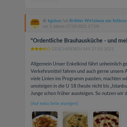
kgsbus
hat
Brühler Wirtshaus am Schloss
vor 5 Jahren
(27.09.2021 17:59)
"Ordentliche Brauhausküche - und meh
GESCHRIEBEN AM 27.09.2021
Allgemein Unser Enkelkind fährt unheimlich ge
Verkehrsmittel fahren und auch gerne unsere A
viele Linien ins Programm passten, machten wir
umsteigen in die U 18 (heute nicht bis „Istanb
Junge schon früher aussteigen. So nutzen wir d
[Auf extra Seite anzeigen]