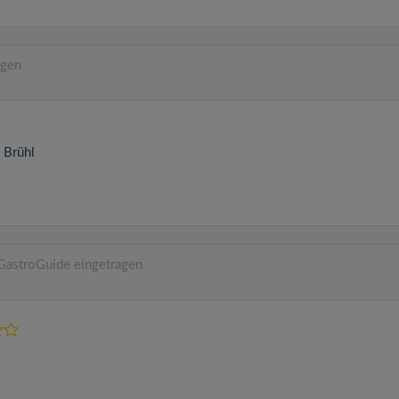
agen
1
Brühl
GastroGuide eingetragen