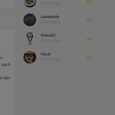
#2
561 Punkte
Lavandula
#3
450 Punkte
PetraIO
#4
425 Punkte
Huck
en
#5
318 Punkte
t auch
te der