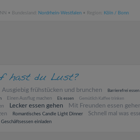
.NN • Bundesland:
Nordrhein-Westfalen
• Region:
Köln / Bonn
Ausgiebig frühstücken und brunchen
Barrierefrei essen
Einen Ausflug machen
n
Eis essen
Gemütlich Kaffee trinken
Lecker essen gehen
Mit Freunden essen gehe
en
Schnell mal was ess
zen
Romantisches Candle Light Dinner
Geschäftsessen einladen