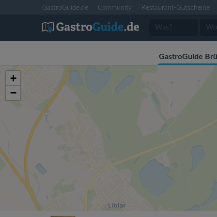
GastroGuide.de
Community
Restaurant-Gutscheine
GastroGuide Brü
+
−