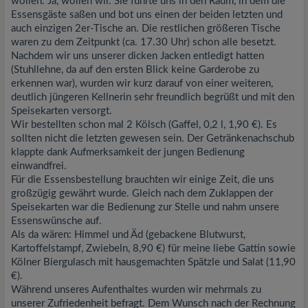
wollen. Ja, wollen wir. Sie führte uns in den Raum, in dem die
Essensgäste saßen und bot uns einen der beiden letzten und
auch einzigen 2er-Tische an. Die restlichen größeren Tische
waren zu dem Zeitpunkt (ca. 17.30 Uhr) schon alle besetzt.
Nachdem wir uns unserer dicken Jacken entledigt hatten
(Stuhllehne, da auf den ersten Blick keine Garderobe zu
erkennen war), wurden wir kurz darauf von einer weiteren,
deutlich jüngeren Kellnerin sehr freundlich begrüßt und mit den
Speisekarten versorgt.
Wir bestellten schon mal 2 Kölsch (Gaffel, 0,2 l, 1,90 €). Es
sollten nicht die letzten gewesen sein. Der Getränkenachschub
klappte dank Aufmerksamkeit der jungen Bedienung
einwandfrei.
Für die Essensbestellung brauchten wir einige Zeit, die uns
großzügig gewährt wurde. Gleich nach dem Zuklappen der
Speisekarten war die Bedienung zur Stelle und nahm unsere
Essenswünsche auf.
Als da wären: Himmel und Äd (gebackene Blutwurst,
Kartoffelstampf, Zwiebeln, 8,90 €) für meine liebe Gattin sowie
Kölner Biergulasch mit hausgemachten Spätzle und Salat (11,90
€).
Während unseres Aufenthaltes wurden wir mehrmals zu
unserer Zufriedenheit befragt. Dem Wunsch nach der Rechnung