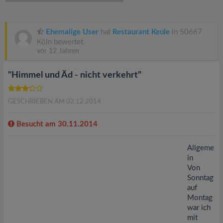
v
i
Ehemalige User
hat
Restaurant Keule
in 50667
Köln bewertet.
vor 12 Jahren
g
"Himmel und Äd - nicht verkehrt"
a
GESCHRIEBEN AM 02.12.2014
t
Besucht am 30.11.2014
i
Allgeme
in
o
Von
Sonntag
n
auf
Montag
war ich
mit