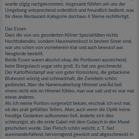
wurde zügig nachgekommen. Insgesamt fühlten wir uns der
Umgebung entsprechend ordentlich und freundlich bedient, was
für diese Restaurant-Kategorie durchaus 4 Sterne rechtfertigt.
Das Essen
Dass die von uns georderten Kölner Spezialitäten nichts
Hochtrabendes, sondern Hausmannskost in bestem Sinne sind,
war uns schon von vorneherein klar und auch bewusst aus
Neugierde bestellt.
Beide Essen waren absolut okay, die Portionen ausreichend,
beim Biergulasch sogar sehr groß. Es hat uns geschmeckt.
Der Kartoffelstampf war von guter Konsistenz, die gebackene
Blutwurst würzig und schmackhaft, die Zwiebeln schön
gedünstet. Aber die Namensableitung Himmel und Äd ließ
einem nicht wie im Himmel fühlen, man war satt und es war mal
etwas anderes.
Als ich meine Portion vorgesetzt bekam, erschrak ich erst mal,
ob des prall gefüllten Tellers. Aber, auch wenn die Optik keine
freudige Gedanken aufkommen ließ, änderte sich dies
schleunigst, als die erste Gabel mit dem Gulasch in den Mund
geschoben wurde. Das Fleisch schön weicht, z. T. fast
auseinanderfallend, hervorragend gewürzt und abgeschmeckt in