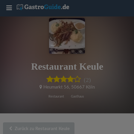
T
o
g
g
Restaurant Keule
l
(2)
e
Heumarkt 56
,
50667 Köln
Restaurant
Gasthaus
n
a
Zurück zu Restaurant Keule