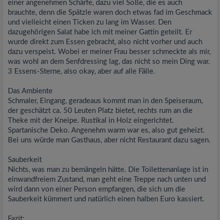
einer angenehmen Schärfe, dazu viel Soße, die es auch
brauchte, denn die Spätzle waren doch etwas fad im Geschmack
und vielleicht einen Ticken zu lang im Wasser. Den
dazugehörigen Salat habe ich mit meiner Gattin geteilt. Er
wurde direkt zum Essen gebracht, also nicht vorher und auch
dazu verspeist. Wobei er meiner Frau besser schmeckte als mir,
was wohl an dem Senfdressing lag, das nicht so mein Ding war.
3 Essens-Sterne, also okay, aber auf alle Fälle.
Das Ambiente
Schmaler, Eingang, geradeaus kommt man in den Speiseraum,
der geschätzt ca. 50 Leuten Platz bietet, rechts rum an die
Theke mit der Kneipe. Rustikal in Holz eingerichtet.
Spartanische Deko. Angenehm warm war es, also gut geheizt.
Bei uns würde man Gasthaus, aber nicht Restaurant dazu sagen.
Sauberkeit
Nichts, was man zu bemängeln hätte. Die Toilettenanlage ist in
einwandfreiem Zustand, man geht eine Treppe nach unten und
wird dann von einer Person empfangen, die sich um die
Sauberkeit kümmert und natürlich einen halben Euro kassiert.
Fazit: