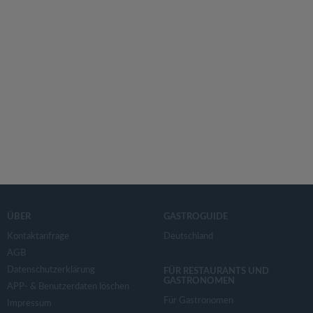
ÜBER
GASTROGUIDE
Kontaktanfrage
Deutschland
AGB
Datenschutzerklärung
FÜR RESTAURANTS UND
GASTRONOMEN
APP- & Benutzerdaten löschen
Für Gastronomen
Impressum