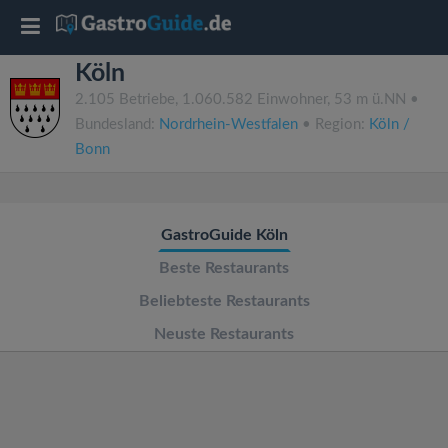
T
Köln
o
2.105 Betriebe, 1.060.582 Einwohner, 53 m ü.NN •
Bundesland:
Nordrhein-Westfalen
• Region:
Köln /
g
Bonn
g
GastroGuide Köln
l
Beste Restaurants
e
Beliebteste Restaurants
Neuste Restaurants
n
a