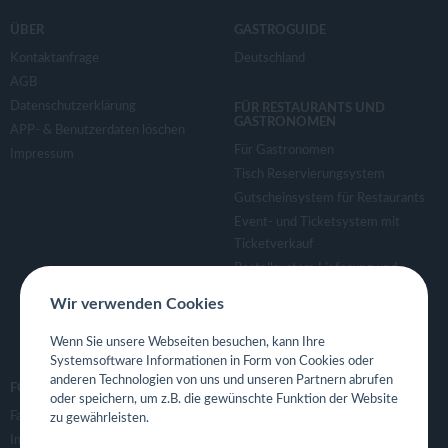
ÜBER
GASTROGUIDE
Kontaktanfrage
Deutschland
AGB
Datenschutzerklärung
FÜR RESTAURANTS UND
GASTRONOMEN
APP- & Benutzerdaten löschen
Für Gastronomen
Impressum
Tisch Reservierungsystem
Gutscheinsystem für Restaurants
Event- und Ticketsystem mit
Ticketverkauf
Bestellsystem Lieferung und
TakeAway
Wir verwenden Cookies
Webseiten für Restaurant
Eigene App für Restaurant
Wenn Sie unsere Webseiten besuchen, kann Ihre
Systemsoftware Informationen in Form von Cookies oder
anderen Technologien von uns und unseren Partnern abrufen
FOLGE UNS
oder speichern, um z.B. die gewünschte Funktion der Website
Facebook
zu gewährleisten.
Instagram