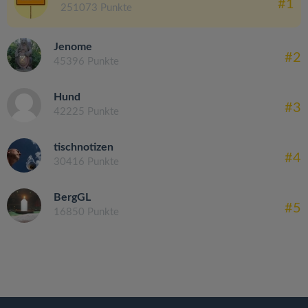
#1
251073 Punkte
Jenome
#2
45396 Punkte
Hund
#3
42225 Punkte
tischnotizen
#4
30416 Punkte
BergGL
#5
16850 Punkte