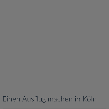
v
i
g
a
t
i
o
n
Einen Ausflug machen in Köln