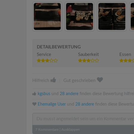
DETAILBEWERTUNG
Service
Sauberkeit
Essen
Hilfreich
|
Gut geschrieben
kgsbus
und
28 andere
finden diese Bewertung hilfre
Ehemalige User
und
28 andere
finden diese Bewertu
7
Kommentare
|
Ausklappen