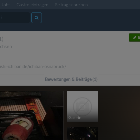
Jobs
Gastro eintragen
Beitrag schreiben
B
1)
achsen
shi-ichiban.de/ichiban-osnabruck/
Bewertungen & Beiträge (1)
Galerie