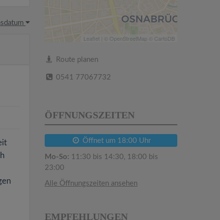
hsdatum
Leaflet
| ©
OpenStreetMap
©
CartoDB
Route planen
0541 77067732
ÖFFNUNGSZEITEN
Öffnet um 18:00 Uhr
it
ch
Mo-So:
11:30 bis 14:30, 18:00 bis
23:00
gen
Alle Öffnungszeiten ansehen
EMPFEHLUNGEN