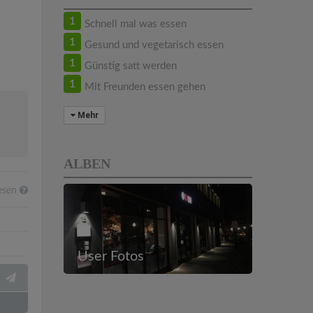
1
Schnell mal was essen
1
Gesund und vegetarisch essen
1
Günstig satt werden
1
Mit Freunden essen gehen
Mehr
ALBEN
esen
User Fotos