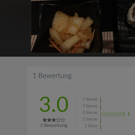
1 Bewertung
3.0
5
Sterne
4
Sterne
3
Sterne
1
2
Sterne
1
Bewertung
1
Stern