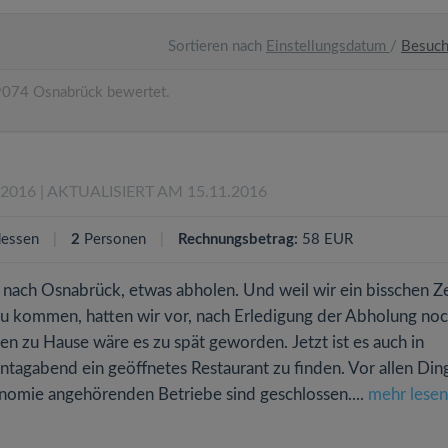
Sortieren nach
Einstellungsdatum
/
Besuc
9074 Osnabrück bewertet.
.2016
| AKTUALISIERT AM 15.11.2016
essen
2
Personen
Rechnungsbetrag:
58 EUR
ach Osnabrück, etwas abholen. Und weil wir ein bisschen Ze
u kommen, hatten wir vor, nach Erledigung der Abholung no
n zu Hause wäre es zu spät geworden. Jetzt ist es auch in
ntagabend ein geöffnetes Restaurant zu finden. Vor allen Din
nomie angehörenden Betriebe sind geschlossen....
mehr lesen