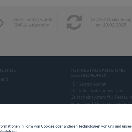
Dieser Eintrag wurde
Letzte Aktualisierung
2481
x aufgerufen
am
13.02.2025
OGUIDE
FÜR RESTAURANTS UND
GASTRONOMEN
land
Für Gastronomen
Tisch Reservierungsystem
Gutscheinsystem für Restaur
Event- und Ticketsystem mit
Ticketverkauf
Bestellsystem Lieferung und
TakeAway
ormationen in Form von Cookies oder anderen Technologien von uns und unser
Webseiten für Restaurant