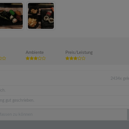
Ambiente
Preis/Leistung
2434x gel
ich.
ng gut geschrieben.