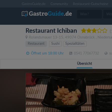
GastroGuide.de
Community
Restaurant-Gutscheine
Restaurant Ichiban
(
Rolandsmauer 13-15
,
49074
Osnabrück
,
Nieders
Restaurant
Sushi
Spezialitäten
Öffnet um 18:00 Uhr
0541 77067732
su
Übersicht