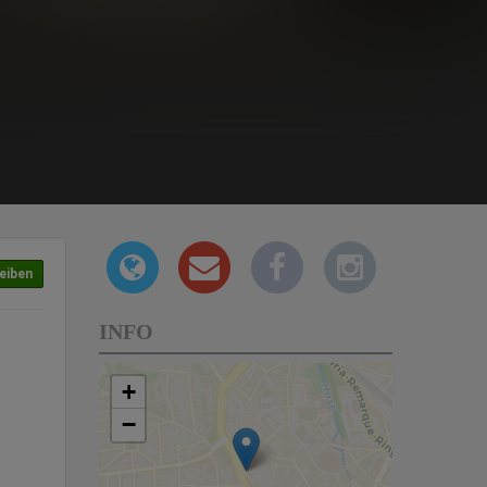
eiben
INFO
+
−