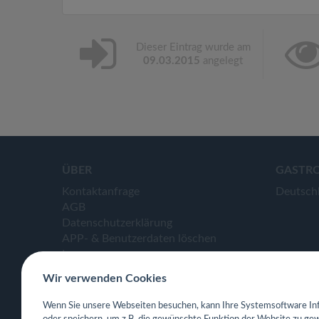
Dieser Eintrag wurde am
09.03.2015
angelegt
ÜBER
GASTR
Kontaktanfrage
Deutsch
AGB
Datenschutzerklärung
APP- & Benutzerdaten löschen
Impressum
Wir verwenden Cookies
Wenn Sie unsere Webseiten besuchen, kann Ihre Systemsoftware Inf