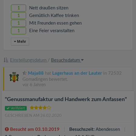
v
1
Nett draußen sitzen
1
Gemütlich Kaffee trinken
i
1
Mit Freunden essen gehen
1
Eine Feier veranstalten
g
Mehr
a
Einstellungsdatum
/
Besuchsdatum
t
Maja88
hat
Lagerhaus an der Lauter
in 72532
Gomadingen bewertet.
i
vor 6 Jahren
o
"Genussmanufaktur und Handwerk zum Anfassen"
Verifiziert
n
GESCHRIEBEN AM 26.02.2020
Besucht am 03.10.2019
Besuchszeit:
Abendessen