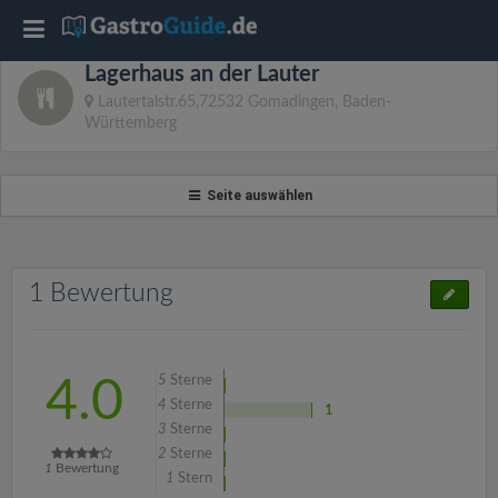
T
Lagerhaus an der Lauter
o
Lautertalstr.65,72532 Gomadingen, Baden-
Württemberg
g
Seite auswählen
g
l
1 Bewertung
e
n
5
Sterne
4.0
4
Sterne
1
3
Sterne
a
2
Sterne
1
Bewertung
1
Stern