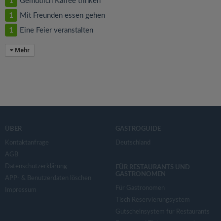
1
Gemütlich Kaffee trinken
1
Mit Freunden essen gehen
1
Eine Feier veranstalten
Mehr
ÜBER
GASTROGUIDE
Kontaktanfrage
Deutschland
AGB
Datenschutzerklärung
FÜR RESTAURANTS UND
GASTRONOMEN
APP- & Benutzerdaten löschen
Für Gastronomen
Impressum
Tisch Reservierungsystem
Gutscheinsystem für Restaurants