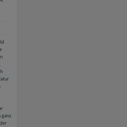
ld
e
en
,
ch
Natur
m
ar
h ganz
 der