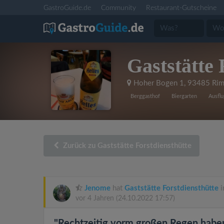
GastroGuide.de
Community
Restaurant-Gutscheine
Gaststätte 
Hoher Bogen 1
,
93485 Rim
Berggasthof
Biergarten
Ausflu
Zurück zu Gaststätte Forstdiensthütte
Jenome
hat
Gaststätte Forstdiensthütte
i
vor 4 Jahren
(24.10.2022 17:57)
"Rechtzeitig vorm großen Regen haben 