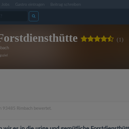
Jobs
Gastro eintragen
Beitrag schreiben
Forstdiensthütte
(1)
bach
gsziel
n 93485 Rimbach bewertet.
wir es in die urige und gemütliche Forstdiensthüt