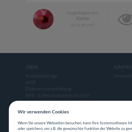
Eingetragen von
Kathie
am 21.08.2015
ÜBER
GASTR
Kontaktanfrage
Deutsch
AGB
Datenschutzerklärung
APP- & Benutzerdaten löschen
Impressum
Wir verwenden Cookies
Wenn Sie unsere Webseiten besuchen, kann Ihre Systemsoftware Inf
oder speichern, um z.B. die gewünschte Funktion der Website zu gew