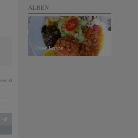
ALBEN
User Fotos
esen