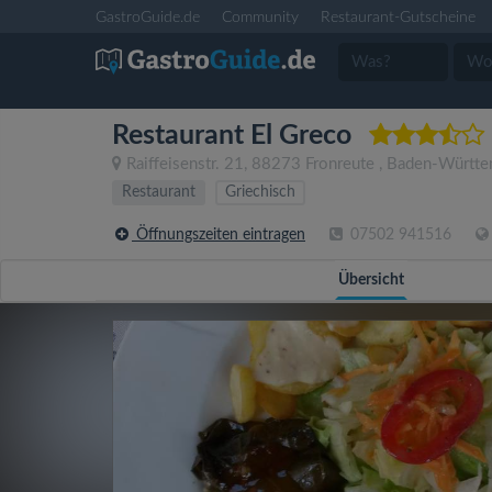
GastroGuide.de
Community
Restaurant-Gutscheine
Restaurant El Greco
Raiffeisenstr. 21
,
88273
Fronreute
,
Baden-Württe
Restaurant
Griechisch
Öffnungszeiten eintragen
07502 941516
Übersicht