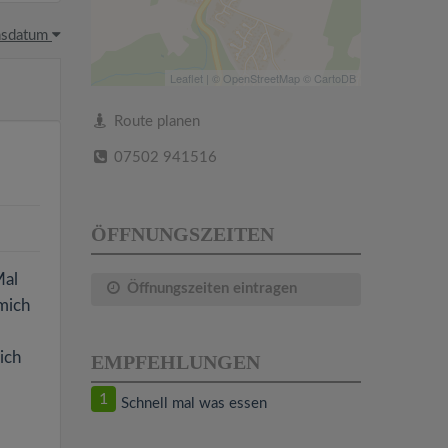
hsdatum
Leaflet
| ©
OpenStreetMap
©
CartoDB
Route planen
07502 941516
ÖFFNUNGSZEITEN
Mal
Öffnungszeiten eintragen
 mich
ich
EMPFEHLUNGEN
1
Schnell mal was essen