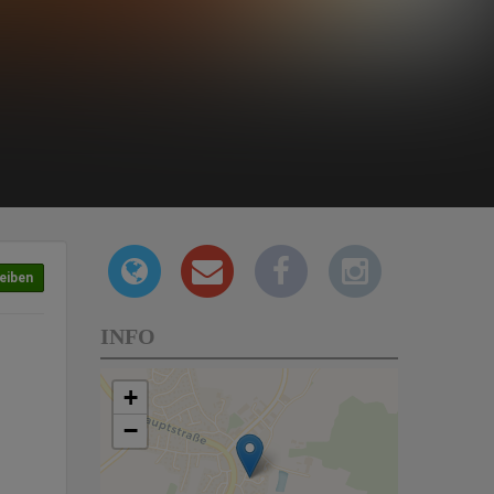
eiben
INFO
+
−