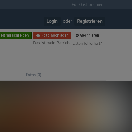
Für Gastronomen
Login
oder
Registrieren
eitrag schreiben
Foto hochladen
Abonnieren
Das ist mein Betrieb
Daten fehlerhaft?
Fotos (3)