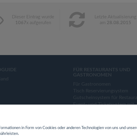
Dieser Eintrag wurde
Letzte Aktualisierung
1067
x aufgerufen
am
28.08.2015
OGUIDE
FÜR RESTAURANTS UND
GASTRONOMEN
land
Für Gastronomen
Tisch Reservierungsystem
Gutscheinsystem für Restaur
Event- und Ticketsystem mit
Ticketverkauf
Bestellsystem Lieferung und
TakeAway
ormationen in Form von Cookies oder anderen Technologien von uns und unser
Webseiten für Restaurant
ährleisten.