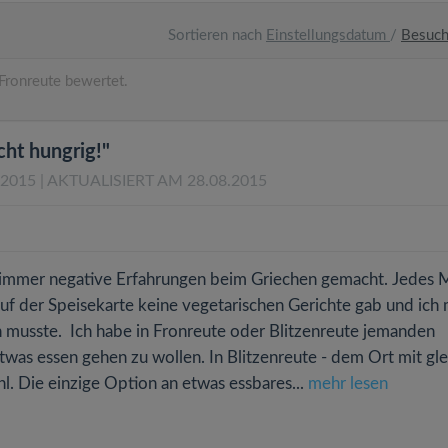
Sortieren nach
Einstellungsdatum
/
Besuc
Fronreute bewertet.
cht hungrig!"
.2015
| AKTUALISIERT AM 28.08.2015
er immer negative Erfahrungen beim Griechen gemacht. Jedes 
auf der Speisekarte keine vegetarischen Gerichte gab und ich
 musste. Ich habe in Fronreute oder Blitzenreute jemanden
was essen gehen zu wollen. In Blitzenreute - dem Ort mit gle
l. Die einzige Option an etwas essbares...
mehr lesen