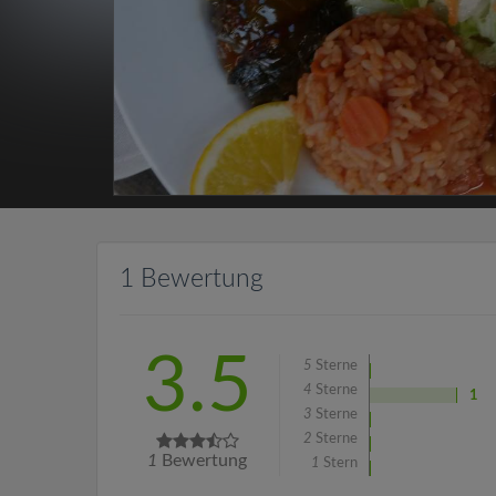
1 Bewertung
3.5
5
Sterne
4
Sterne
1
3
Sterne
2
Sterne
1
Bewertung
1
Stern