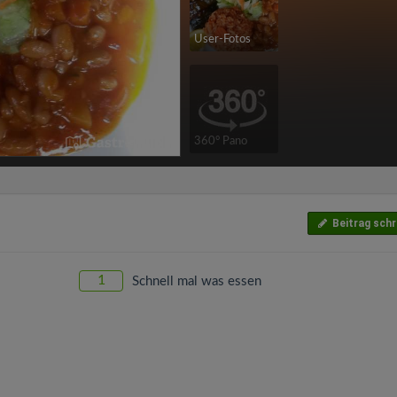
User-Fotos
360° Pano
Beitrag schr
1
Schnell mal was essen