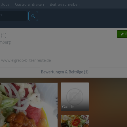
Jobs
Gastro eintragen
Beitrag schreiben
B
(1)
mberg
www.elgreco-blitzenreute.de
Bewertungen & Beiträge (1)
Galerie