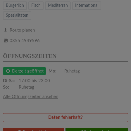
v
Bürgerlich
Fisch
Mediterran
International
Spezialitäten
i
Route planen
g
0355 4949596
a
ÖFFNUNGSZEITEN
t
Derzeit geöffnet
Mo:
Ruhetag
i
Di-Sa:
17:00 bis 23:00
So:
Ruhetag
o
Alle Öffnungszeiten ansehen
n
Daten fehlerhaft?