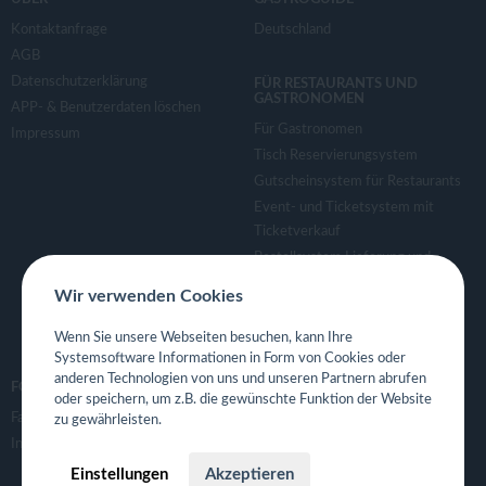
Kontaktanfrage
Deutschland
AGB
Datenschutzerklärung
FÜR RESTAURANTS UND
GASTRONOMEN
APP- & Benutzerdaten löschen
Für Gastronomen
Impressum
Tisch Reservierungsystem
Gutscheinsystem für Restaurants
Event- und Ticketsystem mit
Ticketverkauf
Bestellsystem Lieferung und
TakeAway
Wir verwenden Cookies
Webseiten für Restaurant
Eigene App für Restaurant
Wenn Sie unsere Webseiten besuchen, kann Ihre
Systemsoftware Informationen in Form von Cookies oder
anderen Technologien von uns und unseren Partnern abrufen
FOLGE UNS
oder speichern, um z.B. die gewünschte Funktion der Website
Facebook
zu gewährleisten.
Instagram
Einstellungen
Akzeptieren