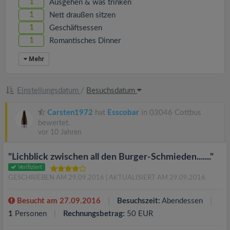
1
Ausgehen & was trinken
1
Nett draußen sitzen
1
Geschäftsessen
1
Romantisches Dinner
Mehr
Einstellungsdatum
/
Besuchsdatum
Carsten1972
hat
Esscobar
in 03046 Cottbus
bewertet.
vor 10 Jahren
"Lichblick zwischen all den Burger-Schmieden......."
Verifiziert
GESCHRIEBEN AM 29.09.2016
| AKTUALISIERT AM 29.09.2016
Besucht am 27.09.2016
Besuchszeit:
Abendessen
1
Personen
Rechnungsbetrag:
50 EUR