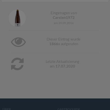
Eingetragen von
Carsten1972
am 29.09.2016
Dieser Eintrag wurde
1866
x aufgerufen
Letzte Aktualisierung
am
17.07.2020
ÜBER
GASTROGUIDE