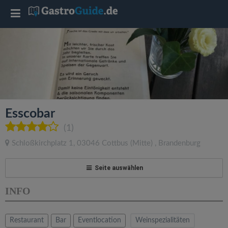
T
o
g
g
Esscobar
l
(1)
Schloßkirchplatz 1
,
03046
Cottbus
(Mitte)
,
Brandenburg
e
Seite auswählen
n
INFO
a
Restaurant
Bar
Eventlocation
Weinspezialitäten