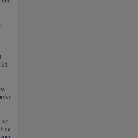
g den
e
)
2021
ro.
urden
lien
ch da
e zum