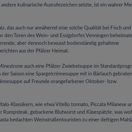
 andere kulinarische Ausrufezeichen setzte, ist ein wahrer Me
alz, das auch nur annähernd eine solche Qualität bei Fisch und
 vor den Toren des Wein- und Essigdorfes Venningen beheimat
ierende, aber dennoch bewusst bodenständig gehaltene
richten aus der Pfälzer Heimat.
n Minestrone auch eine Pfälzer Zwiebelsuppe im Standardpro
n der Saison eine Spargelcrèmesuppe mit in Bärlauch gebrate
scrèmesuppe auf Freunde orangefarbener Oktober- bzw.
talo-Klassikern, wie etwa Vitello tonnato, Piccata Milanese u
zer Rumpsteak, gebackene Blutwurst und Käsespätzle, was wo
asta bedachten Weinstraßentouristen zu einer deftigen Mahl