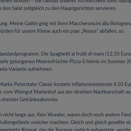
ziehen wollten – die Geduld unseres Töchterchens stellt häufi
ns den Salat zeitgleich zu den Hauptgerichten servieren.
dung. Meine Gattin ging mit ihren Maccheroncini alla Bolognes
rden für unsere Kleine auch ein paar „Nunus“ abfallen, so
andardprogramm. Die Spaghetti ai frutti di mare (12,50 Euro
em sehr gelungenen Meeresfrüchte-Pizza-Erlebnis im Sommer 
 Pasta-Variante aufnehmen.
arke Peterstaler Classic kostete inflationsresistente 4,50 Eu
anc vom Weingut Marienhof aus der direkten Nachbarschaft w
n dreister Getränkeabzocke.
rin nicht lange aus. Kein Wunder, waren doch noch andere Fami
 Außengelände unsicher machten. Gleich und gleich gesellte si
 angelegte Rinnsal, das die Terrasse optisch aufwertete, wurd