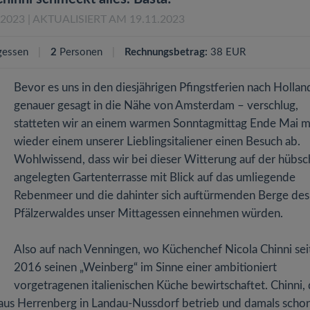
.2023
| AKTUALISIERT AM 19.11.2023
gessen
2
Personen
Rechnungsbetrag:
38 EUR
Bevor es uns in den diesjährigen Pfingstferien nach Hollan
genauer gesagt in die Nähe von Amsterdam – verschlug,
statteten wir an einem warmen Sonntagmittag Ende Mai m
wieder einem unserer Lieblingsitaliener einen Besuch ab.
Wohlwissend, dass wir bei dieser Witterung auf der hübsc
angelegten Gartenterrasse mit Blick auf das umliegende
Rebenmeer und die dahinter sich auftürmenden Berge des
Pfälzerwaldes unser Mittagessen einnehmen würden.
Also auf nach Venningen, wo Küchenchef Nicola Chinni sei
2016 seinen „Weinberg“ im Sinne einer ambitioniert
vorgetragenen italienischen Küche bewirtschaftet. Chinni, 
dhaus Herrenberg in Landau-Nussdorf betrieb und damals scho