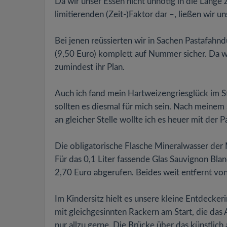
Da wir unser Essen nicht unnötig in die Länge 
limitierenden (Zeit-)Faktor dar –, ließen wir u
Bei jenen reüssierten wir in Sachen Pastafahn
(9,50 Euro) komplett auf Nummer sicher. Da wü
zumindest ihr Plan.
Auch ich fand mein Hartweizengriesglück im St
sollten es diesmal für mich sein. Nach mein
an gleicher Stelle wollte ich es heuer mit der
Die obligatorische Flasche Mineralwasser der M
Für das 0,1 Liter fassende Glas Sauvignon Bl
2,70 Euro abgerufen. Beides weit entfernt vo
Im Kindersitz hielt es unsere kleine Entdecke
mit gleichgesinnten Rackern am Start, die das
nur allzu gerne. Die Brücke über das künstlich