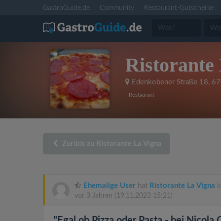
GastroGuide.de
Community
Restaurant-Gutscheine
Ristorante
Edenkobener Straße 18
,
67
Restaurant
Zurück zu Ristorante La Vigna
Ehemalige User
hat
Ristorante La Vigna
i
vor 3 Jahren
(19.11.2023 15:21)
"Egal ob Pizza oder Pasta - bei Nicola 