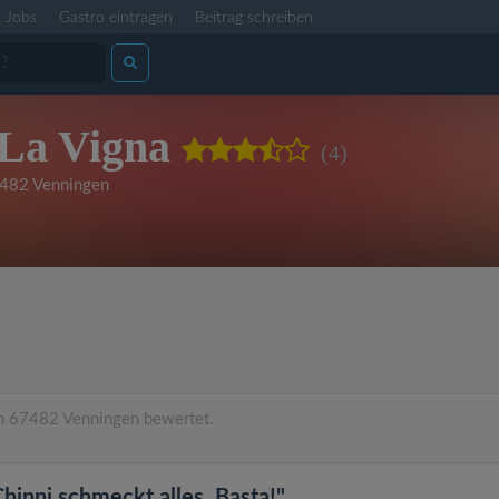
Jobs
Gastro eintragen
Beitrag schreiben
 La Vigna
(4)
482 Venningen
n 67482 Venningen bewertet.
Chinni schmeckt alles. Basta!"