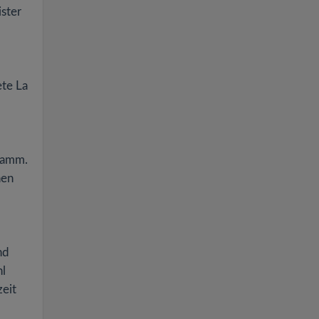
ister
ete La
gramm.
nen
nd
hl
zeit