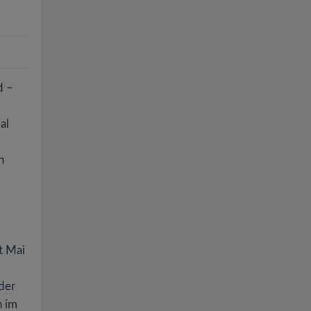
d –
al
h
t Mai
der
n im