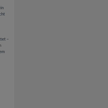
ein
cht
tet –
n
nem