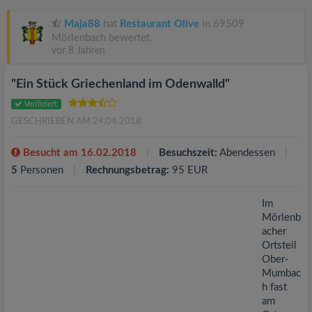
v
Maja88
hat
Restaurant Olive
in 69509
i
Mörlenbach bewertet.
vor 8 Jahren
g
"Ein Stück Griechenland im Odenwalld"
Verifiziert
a
GESCHRIEBEN AM 24.04.2018
t
Besucht am 16.02.2018
Besuchszeit:
Abendessen
5
Personen
Rechnungsbetrag:
95 EUR
i
Im
Mörlenb
o
acher
Ortsteil
n
Ober-
Mumbac
h fast
am