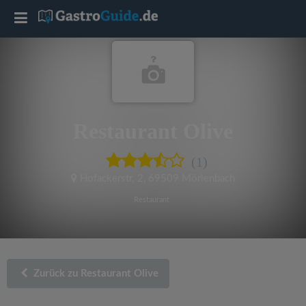
T
o
g
Restaurant Olive
g
(1)
l
Hofackerstr. 2
,
69509 Mörlenbach
e
Restaurant
n
a
Zurück zu Restaurant Olive