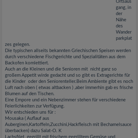
Ortsaus
gang, in
der
Nähe
des
Wander
parkplat
zes gelegen.
Die typischen allseits bekannten Griechischen Speisen werden
durch verschiedene Fischgerichte und Spezialitäten aus dem
Backofen komlettiert.
Auch an die Kleinen und die Senioren mit nicht ganz so
großem Appetit wirde gedacht und so gibt es Extragerichte für
die Kinder oder den Seniorenteller.Beim Ambiente gibt es noch
Luft nach oben ( etwas altbacken ) ,aber immerhin gab es frische
Blumen auf den Tischen.
Eine Empore und ein Nebenzimmer stehen für verschiedene
Feierlichkeiten zur Verfügung.
Wir entschieden uns für :
Mousaka ( Auflauf aus
Auberginen,Kartoffeln,Zucchini,Hackfleisch mit Bechamelsauce
überbacken) dazu Salat-O. K
Lachsfilet gegrillt mit frischem gegrilltem Gemüse und