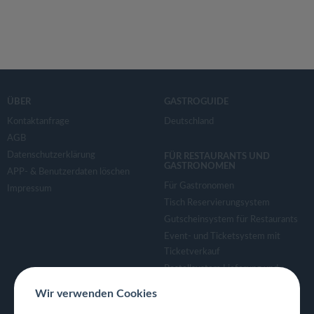
ÜBER
GASTROGUIDE
Kontaktanfrage
Deutschland
AGB
Datenschutzerklärung
FÜR RESTAURANTS UND
GASTRONOMEN
APP- & Benutzerdaten löschen
Für Gastronomen
Impressum
Tisch Reservierungsystem
Gutscheinsystem für Restaurants
Event- und Ticketsystem mit
Ticketverkauf
Bestellsystem Lieferung und
TakeAway
Wir verwenden Cookies
Webseiten für Restaurant