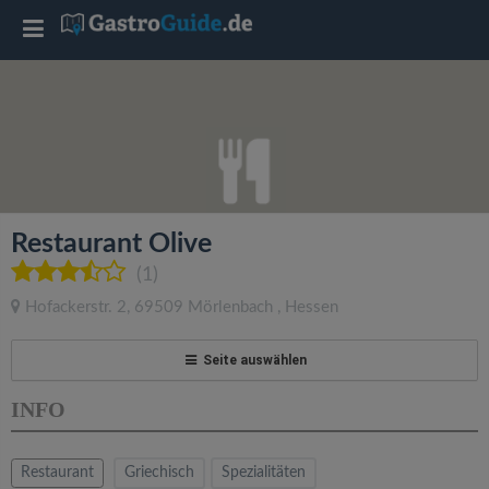
T
o
g
g
Restaurant Olive
l
(1)
Hofackerstr. 2
,
69509
Mörlenbach
,
Hessen
e
Seite auswählen
n
INFO
a
Restaurant
Griechisch
Spezialitäten