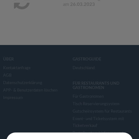
am
26.03.2023
ÜBER
GASTROGUIDE
Kontaktanfrage
Deutschland
AGB
Datenschutzerklärung
FÜR RESTAURANTS UND
GASTRONOMEN
APP- & Benutzerdaten löschen
Für Gastronomen
Impressum
Tisch Reservierungsystem
Gutscheinsystem für Restaurants
Event- und Ticketsystem mit
Ticketverkauf
Bestellsystem Lieferung und