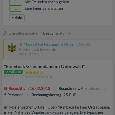
1
Mit Freunden essen gehen
1
Eine Feier veranstalten
Mehr
Einstellungsdatum
/
Besuchsdatum
Maja88
hat
Restaurant Olive
in 69509
Mörlenbach bewertet.
vor 8 Jahren
"Ein Stück Griechenland im Odenwalld"
Verifiziert
GESCHRIEBEN AM 24.04.2018
Besucht am 16.02.2018
Besuchszeit:
Abendessen
5
Personen
Rechnungsbetrag:
95 EUR
Im Mörlenbacher Ortsteil Ober-Mumbach fast am Ortsausgang,
in der Nähe des Wanderparkplatzes gelegen. Die typischen