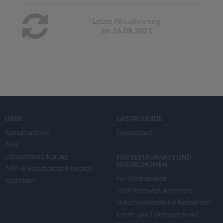
Letzte Aktualisierung
am
16.09.2021
ÜBER
GASTROGUIDE
Kontaktanfrage
Deutschland
AGB
Datenschutzerklärung
FÜR RESTAURANTS UND
GASTRONOMEN
APP- & Benutzerdaten löschen
Für Gastronomen
Impressum
Tisch Reservierungsystem
Gutscheinsystem für Restaurants
Event- und Ticketsystem mit