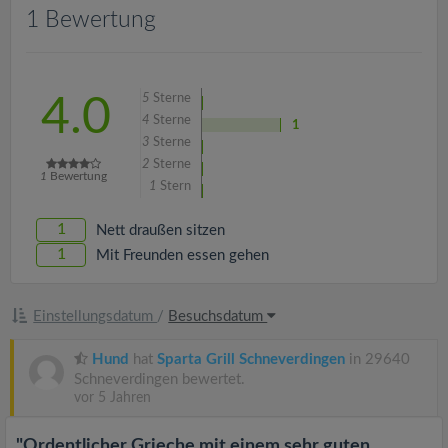
v
1 Bewertung
i
5
Sterne
4.0
g
4
Sterne
1
3
Sterne
a
2
Sterne
1
Bewertung
1
Stern
t
1
Nett draußen sitzen
1
Mit Freunden essen gehen
i
Einstellungsdatum
/
Besuchsdatum
o
Hund
hat
Sparta Grill Schneverdingen
in 29640
n
Schneverdingen bewertet.
vor 5 Jahren
"Ordentlicher Grieche mit einem sehr guten