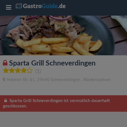
T
o
g
g
Sparta Grill Schneverdingen
l
(1)
Heberer Str. 61
,
29640
Schneverdingen
,
Niedersachsen
e
n
Sparta Grill Schneverdingen ist vermutlich dauerhaft
geschlossen.
a