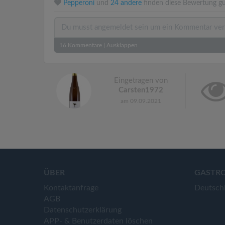
Pepperoni
und
24 andere
finden diese Bewertung gu
16
Kommentare
|
Ausklappen
Eingetragen von
Carsten1972
am 09.09.2021
ÜBER
GASTR
Kontaktanfrage
Deutsch
AGB
Datenschutzerklärung
APP- & Benutzerdaten löschen