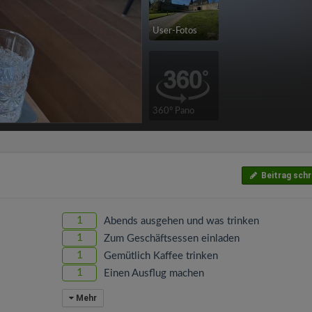
User-Fotos
360° Pano
Beitrag schr
1
Abends ausgehen und was trinken
1
Zum Geschäftsessen einladen
1
Gemütlich Kaffee trinken
1
Einen Ausflug machen
Mehr