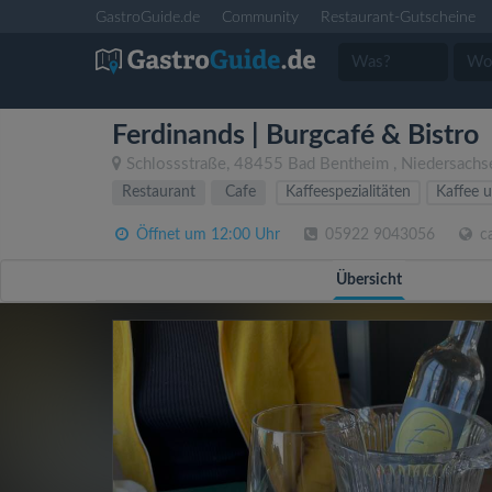
GastroGuide.de
Community
Restaurant-Gutscheine
Ferdinands | Burgcafé & Bistro
Schlossstraße
,
48455
Bad Bentheim
,
Niedersachs
Restaurant
Cafe
Kaffeespezialitäten
Kaffee 
Öffnet um 12:00 Uhr
05922 9043056
ca
Übersicht