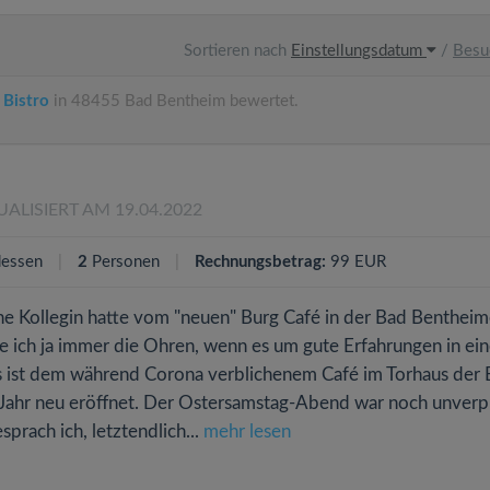
Sortieren nach
Einstellungsdatum
/
Besu
 Bistro
in 48455 Bad Bentheim bewertet.
UALISIERT AM 19.04.2022
essen
2
Personen
Rechnungsbetrag:
99 EUR
ine Kollegin hatte vom "neuen" Burg Café in der Bad Bentheim
ze ich ja immer die Ohren, wenn es um gute Erfahrungen in ei
s ist dem während Corona verblichenem Café im Torhaus der 
 Jahr neu eröffnet. Der Ostersamstag-Abend war noch unverpl
prach ich, letztendlich...
mehr lesen