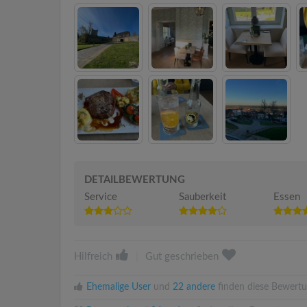
DETAILBEWERTUNG
Service
Sauberkeit
Essen
Hilfreich
|
Gut geschrieben
Ehemalige User
und
22 andere
finden diese Bewertun