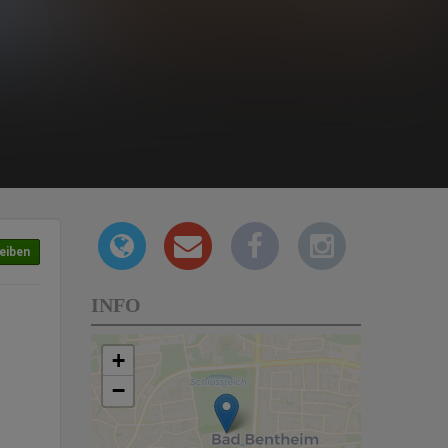
eiben
INFO
+
−