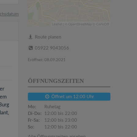
chsdatum
Leaflet
| ©
OpenStreetMap
©
CartoDB
Route planen
05922 9043056
Eröffnet: 08.09.2021
ÖFFNUNGSZEITEN
er
nem
Öffnet um 12:00 Uhr
Burg
Mo:
Ruhetag
ant,
Di-Do:
12:00 bis 22:00
Fr-Sa:
12:00 bis 23:00
So:
12:00 bis 22:00
Alle Öffnungszeiten ansehen