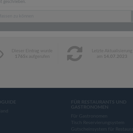
t geschrieben.
Dieser Eintrag wurde
Letzte Aktualisierung
1765
x aufgerufen
am
14.07.2023
OGUIDE
FÜR RESTAURANTS UND
GASTRONOMEN
land
Für Gastronomen
Tisch Reservierungsystem
Gutscheinsystem für Restaur