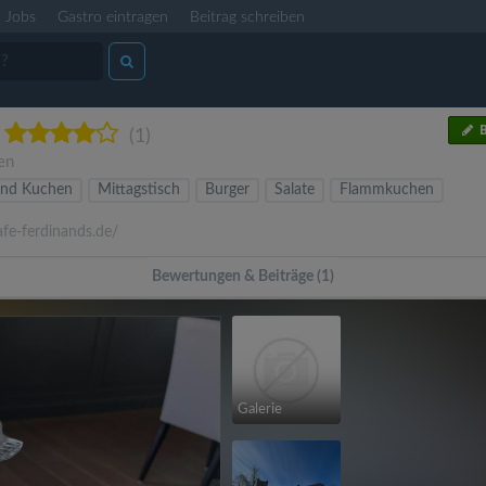
Jobs
Gastro eintragen
Beitrag schreiben
B
(1)
en
und Kuchen
Mittagstisch
Burger
Salate
Flammkuchen
fe-ferdinands.de/
Bewertungen & Beiträge (1)
Galerie