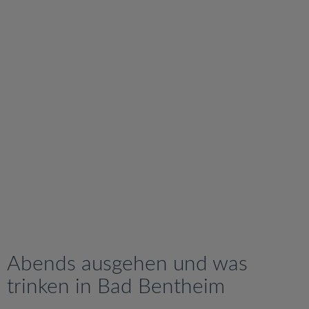
v
i
g
a
t
i
o
n
Abends ausgehen und was
trinken in Bad Bentheim