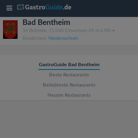
T
Bad Bentheim
o
36 Betriebe, 15.068 Einwohner, 49 m ü.NN •
Bundesland:
Niedersachsen
g
g
GastroGuide Bad Bentheim
l
Beste Restaurants
Beliebteste Restaurants
e
Neuste Restaurants
n
a