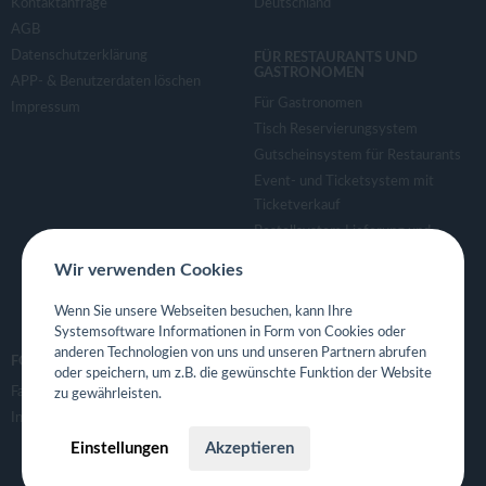
Kontaktanfrage
Deutschland
AGB
Datenschutzerklärung
FÜR RESTAURANTS UND
GASTRONOMEN
APP- & Benutzerdaten löschen
Für Gastronomen
Impressum
Tisch Reservierungsystem
Gutscheinsystem für Restaurants
Event- und Ticketsystem mit
Ticketverkauf
Bestellsystem Lieferung und
TakeAway
Wir verwenden Cookies
Webseiten für Restaurant
Eigene App für Restaurant
Wenn Sie unsere Webseiten besuchen, kann Ihre
Systemsoftware Informationen in Form von Cookies oder
anderen Technologien von uns und unseren Partnern abrufen
FOLGE UNS
oder speichern, um z.B. die gewünschte Funktion der Website
Facebook
zu gewährleisten.
Instagram
Einstellungen
Akzeptieren