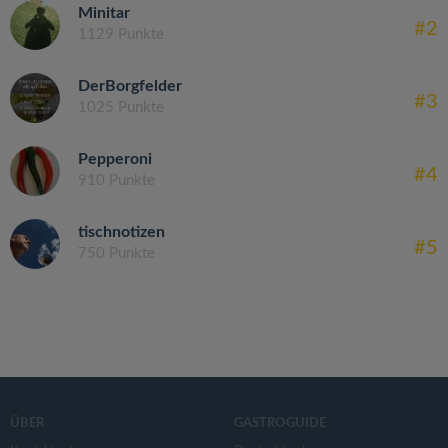
Minitar
#2
1129 Punkte
DerBorgfelder
#3
1025 Punkte
Pepperoni
#4
910 Punkte
tischnotizen
#5
750 Punkte
ÜBER
GASTROGUIDE