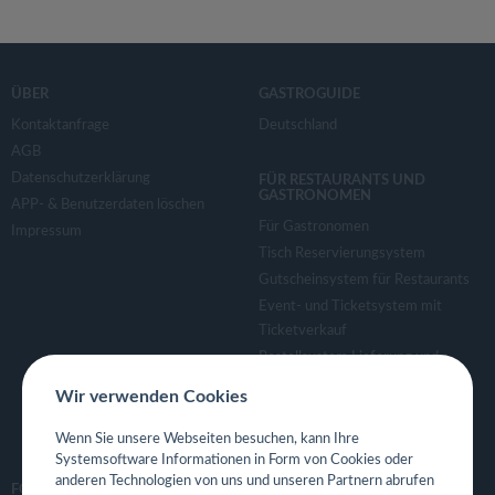
ÜBER
GASTROGUIDE
Kontaktanfrage
Deutschland
AGB
Datenschutzerklärung
FÜR RESTAURANTS UND
GASTRONOMEN
APP- & Benutzerdaten löschen
Für Gastronomen
Impressum
Tisch Reservierungsystem
Gutscheinsystem für Restaurants
Event- und Ticketsystem mit
Ticketverkauf
Bestellsystem Lieferung und
TakeAway
Wir verwenden Cookies
Webseiten für Restaurant
Eigene App für Restaurant
Wenn Sie unsere Webseiten besuchen, kann Ihre
Systemsoftware Informationen in Form von Cookies oder
anderen Technologien von uns und unseren Partnern abrufen
FOLGE UNS