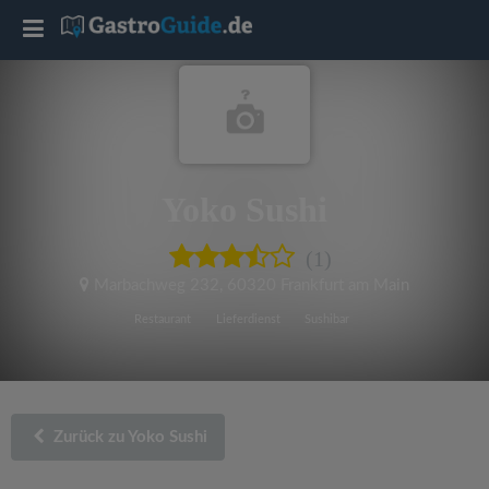
T
o
g
Yoko Sushi
g
(1)
l
Marbachweg 232
,
60320 Frankfurt am Main
e
Restaurant
Lieferdienst
Sushibar
n
a
Zurück zu Yoko Sushi