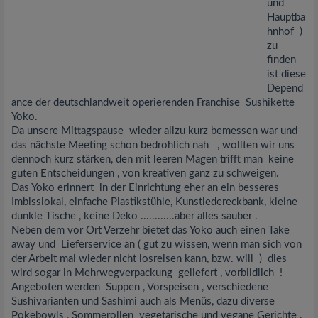
und
Hauptba
hnhof )
zu
finden
ist diese
Depend
ance der deutschlandweit operierenden Franchise Sushikette
Yoko.
Da unsere Mittagspause wieder allzu kurz bemessen war und
das nächste Meeting schon bedrohlich nah , wollten wir uns
dennoch kurz stärken, den mit leeren Magen trifft man keine
guten Entscheidungen , von kreativen ganz zu schweigen.
Das Yoko erinnert in der Einrichtung eher an ein besseres
Imbisslokal, einfache Plastikstühle, Kunstledereckbank, kleine
dunkle Tische , keine Deko ............aber alles sauber .
Neben dem vor Ort Verzehr bietet das Yoko auch einen Take
away und Lieferservice an ( gut zu wissen, wenn man sich von
der Arbeit mal wieder nicht losreisen kann, bzw. will ) dies
wird sogar in Mehrwegverpackung geliefert , vorbildlich !
Angeboten werden Suppen , Vorspeisen , verschiedene
Sushivarianten und Sashimi auch als Menüs, dazu diverse
Pokebowls , Sommerollen vegetarische und vegane Gerichte .