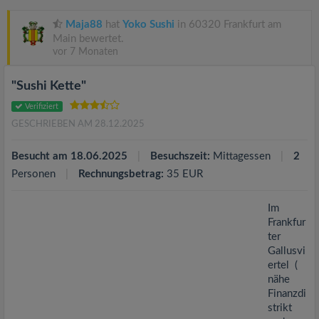
v
Maja88
hat
Yoko Sushi
in 60320 Frankfurt am
i
Main bewertet.
vor 7 Monaten
g
"Sushi Kette"
Verifiziert
a
GESCHRIEBEN AM 28.12.2025
t
Besucht am 18.06.2025
Besuchszeit:
Mittagessen
2
Personen
Rechnungsbetrag:
35 EUR
i
Im
Frankfur
o
ter
Gallusvi
n
ertel (
nähe
Finanzdi
strikt