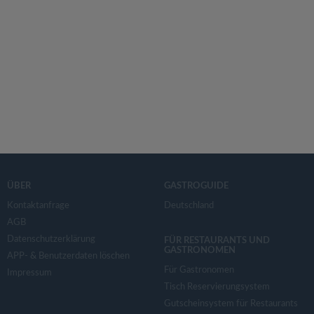
ÜBER
GASTROGUIDE
Kontaktanfrage
Deutschland
AGB
Datenschutzerklärung
FÜR RESTAURANTS UND
GASTRONOMEN
APP- & Benutzerdaten löschen
Für Gastronomen
Impressum
Tisch Reservierungsystem
Gutscheinsystem für Restaurants