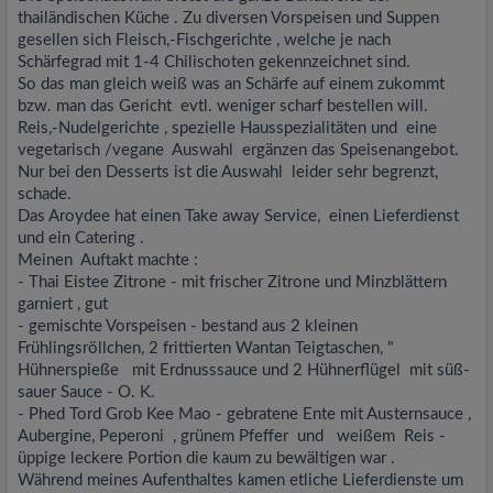
thailändischen Küche . Zu diversen Vorspeisen und Suppen
gesellen sich Fleisch,-Fischgerichte , welche je nach
Schärfegrad mit 1-4 Chilischoten gekennzeichnet sind.
So das man gleich weiß was an Schärfe auf einem zukommt
bzw. man das Gericht evtl. weniger scharf bestellen will.
Reis,-Nudelgerichte , spezielle Hausspezialitäten und eine
vegetarisch /vegane Auswahl ergänzen das Speisenangebot.
Nur bei den Desserts ist die Auswahl leider sehr begrenzt,
schade.
Das Aroydee hat einen Take away Service, einen Lieferdienst
und ein Catering .
Meinen Auftakt machte :
- Thai Eistee Zitrone - mit frischer Zitrone und Minzblättern
garniert , gut
- gemischte Vorspeisen - bestand aus 2 kleinen
Frühlingsröllchen, 2 frittierten Wantan Teigtaschen, "
Hühnerspieße mit Erdnusssauce und 2 Hühnerflügel mit süß-
sauer Sauce - O. K.
- Phed Tord Grob Kee Mao - gebratene Ente mit Austernsauce ,
Aubergine, Peperoni , grünem Pfeffer und weißem Reis -
üppige leckere Portion die kaum zu bewältigen war .
Während meines Aufenthaltes kamen etliche Lieferdienste um