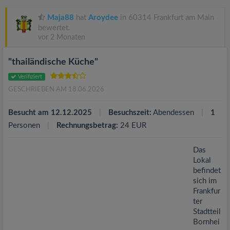
v
Maja88
hat
Aroydee
in 60314 Frankfurt am Main
i
bewertet.
vor 2 Monaten
g
"thailändische Küche"
Verifiziert
a
GESCHRIEBEN AM 18.06.2026
t
Besucht am 12.12.2025
Besuchszeit:
Abendessen
1
Personen
Rechnungsbetrag:
24 EUR
i
Das
Lokal
o
befindet
sich im
n
Frankfur
ter
Stadtteil
Bornhei