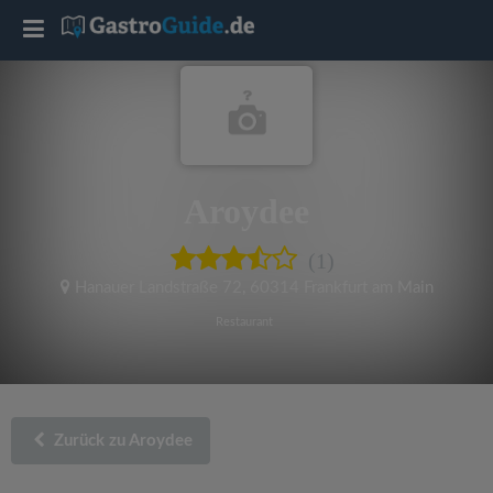
T
o
g
Aroydee
g
(1)
l
Hanauer Landstraße 72
,
60314 Frankfurt am Main
e
Restaurant
n
a
Zurück zu Aroydee