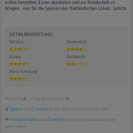
online bestelltes Essen abzuholen und zur Kundschaft zu
bringen , was für die Speisen des thailändischen Lokals spricht
.
DETAILBEWERTUNG
Service
Sauberkeit
Essen
Ambiente
Preis/Leistung
Hilfreich
|
Gut geschrieben
kgsbus
und
5 andere
finden diese Bewertung hilfreich.
Howpromotion
und
5 andere
finden diese Bewertung gut
geschrieben.