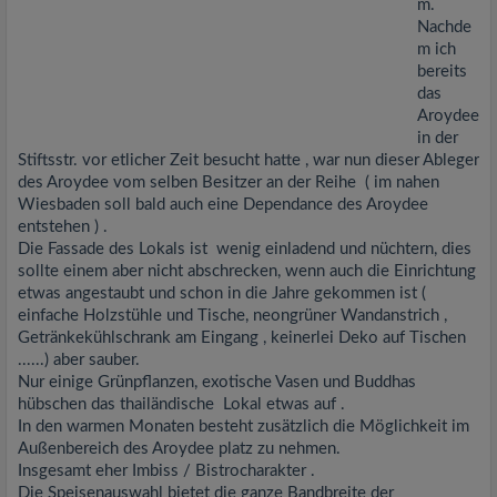
m.
Nachde
m ich
bereits
das
Aroydee
in der
Stiftsstr. vor etlicher Zeit besucht hatte , war nun dieser Ableger
des Aroydee vom selben Besitzer an der Reihe ( im nahen
Wiesbaden soll bald auch eine Dependance des Aroydee
entstehen ) .
Die Fassade des Lokals ist wenig einladend und nüchtern, dies
sollte einem aber nicht abschrecken, wenn auch die Einrichtung
etwas angestaubt und schon in die Jahre gekommen ist (
einfache Holzstühle und Tische, neongrüner Wandanstrich ,
Getränkekühlschrank am Eingang , keinerlei Deko auf Tischen
......) aber sauber.
Nur einige Grünpflanzen, exotische Vasen und Buddhas
hübschen das thailändische Lokal etwas auf .
In den warmen Monaten besteht zusätzlich die Möglichkeit im
Außenbereich des Aroydee platz zu nehmen.
Insgesamt eher Imbiss / Bistrocharakter .
Die Speisenauswahl bietet die ganze Bandbreite der